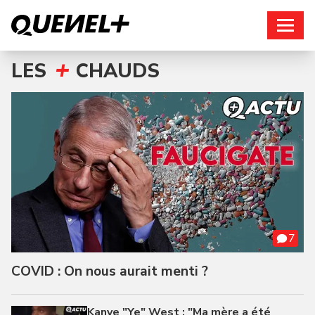
Connexion
+
LES
CHAUDS
7
COVID : On nous aurait menti ?
Kanye "Ye" West : "Ma mère a été