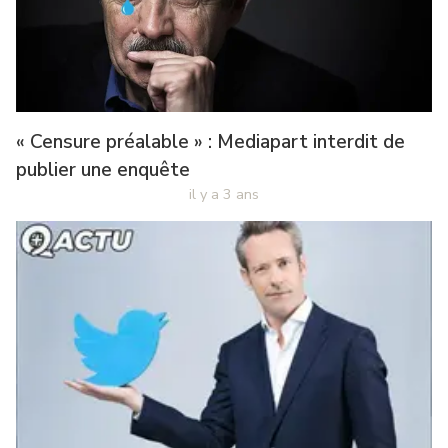
« Censure préalable » : Mediapart interdit de
publier une enquête
il y a 3 ans
Jean-
Marie
il
Bigard
y
a-
a
t-
3
ans
il
été
acheté
?