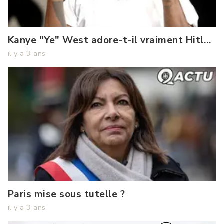
an
de
sursis
Kanye "Ye" West adore-t-il vraiment Hitler
?
il y a 3 ans
Gad
Elmaleh
il
:
y
converti
a
au
3
ans
christianisme
?
Paris mise sous tutelle ?
il y a 3 ans