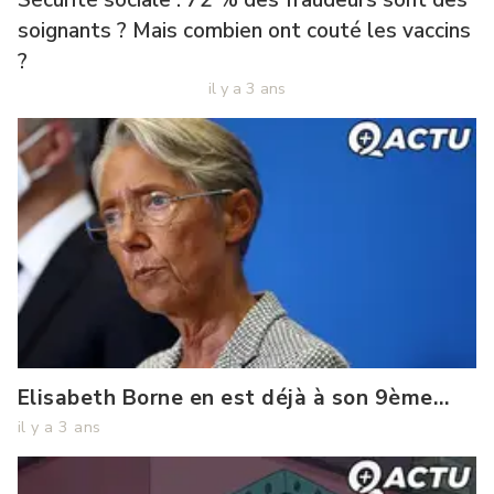
soignants ? Mais combien ont couté les vaccins
?
il y a 3 ans
Délitement
de
il
l'éducation
y
:
a
effondrement
3
ans
culturel
français
Elisabeth Borne en est déjà à son 9ème
49.3 !
il y a 3 ans
Francky