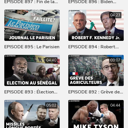
EPISODE 897 : Fin de la
EPISODE 896 : Biden
françafrique
gracie son fils
04:23
EPISODE 895 : Le Parisien
EPISODE 894 : Robert
Kennedy Jr.
04:40
03:07
EPISODE 893 : Élection
EPISODE 892 : Grève des
au Sénégal
agriculteurs
05:02
04:44