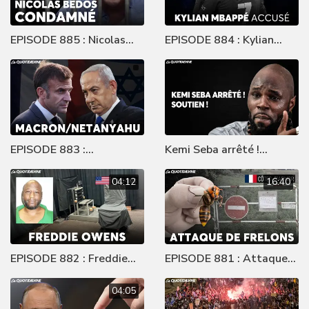
EPISODE 885 : Nicolas
EPISODE 884 : Kylian
Bedos condamné
Mbappé accusé
EPISODE 883 :
Kemi Seba arrêté !
Macron/Netanyahu
Soutien !
04:12
16:40
EPISODE 882 : Freddie
EPISODE 881 : Attaque
Owens
de frelons
04:05