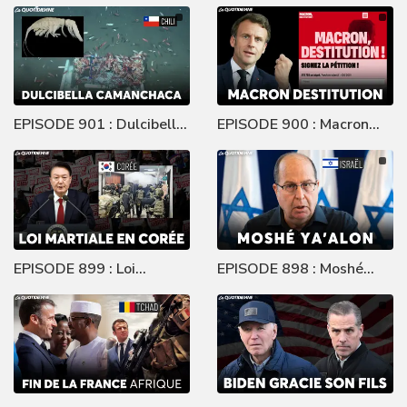
Disparition de Morgane
sous la douche
EPISODE 901 : Dulcibella
EPISODE 900 : Macron
Camanchaca
destitution
EPISODE 899 : Loi
EPISODE 898 : Moshé
martiale en Corée
Ya'Alon