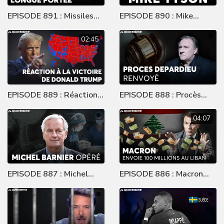
EPISODE 891 : Missiles
EPISODE 890 : Mike
Longue Portée
Tyson
02:45
EPISODE 889 : Réaction à
EPISODE 888 : Procès
la victoire de Donald
Depardieu renvoyé
Trump
04:07
EPISODE 887 : Michel
EPISODE 886 : Macron
Barnier opéré
envoie 100 millions au
Liban