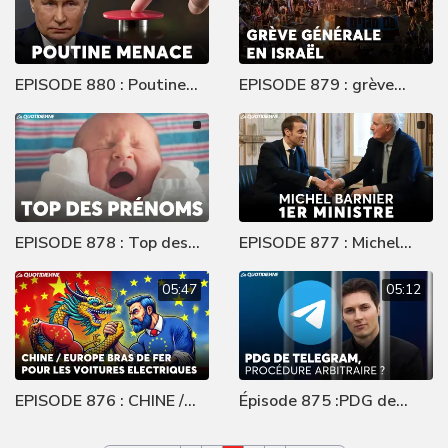
EPISODE 880 : Poutine
EPISODE 879 : grève
menace
générale en Israël
EPISODE 878 : Top des
EPISODE 877 : Michel
prénoms
Barnier 1er ministre
05:47
05:12
EPISODE 876 : CHINE /
Épisode 875 :PDG de
EUROPE BRAS DE FER
Telegram, procédure