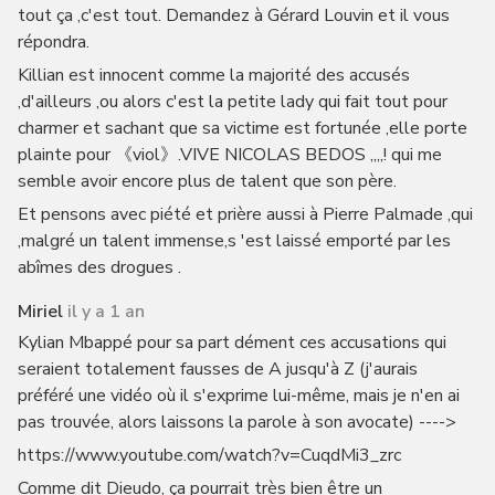
tout ça ,c'est tout. Demandez à Gérard Louvin et il vous
répondra.
Killian est innocent comme la majorité des accusés
,d'ailleurs ,ou alors c'est la petite lady qui fait tout pour
charmer et sachant que sa victime est fortunée ,elle porte
plainte pour 《viol》.VIVE NICOLAS BEDOS ,,,,! qui me
semble avoir encore plus de talent que son père.
Et pensons avec piété et prière aussi à Pierre Palmade ,qui
,malgré un talent immense,s 'est laissé emporté par les
abîmes des drogues .
Miriel
il y a 1 an
Kylian Mbappé pour sa part dément ces accusations qui
seraient totalement fausses de A jusqu'à Z (j'aurais
préféré une vidéo où il s'exprime lui-même, mais je n'en ai
pas trouvée, alors laissons la parole à son avocate) ---->
https://www.youtube.com/watch?v=CuqdMi3_zrc
Comme dit Dieudo, ça pourrait très bien être un