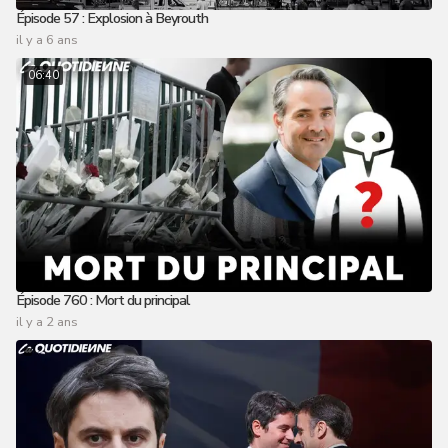
Épisode 57 : Explosion à Beyrouth
il y a 6 ans
06:40
Épisode 760 : Mort du principal
il y a 2 ans