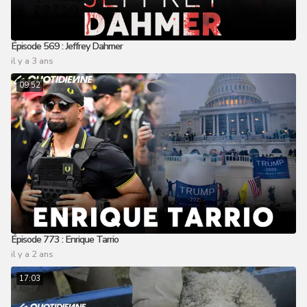
Épisode 569 : Jeffrey Dahmer
il y a 3 ans
09:52
Épisode 773 : Enrique Tarrio
il y a 2 ans
17:03