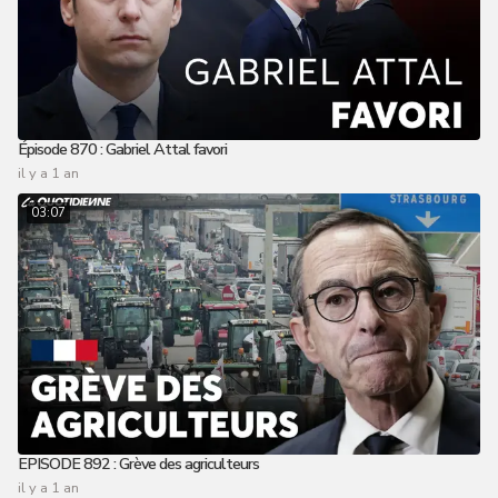
Épisode 870 : Gabriel Attal favori
il y a 1 an
03:07
EPISODE 892 : Grève des agriculteurs
il y a 1 an