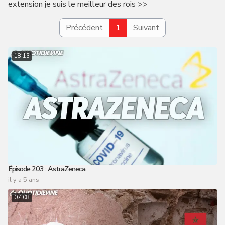
extension je suis le meilleur des rois >>
Précédent
1
Suivant
18:13
Épisode 203 : AstraZeneca
il y a 5 ans
07:08