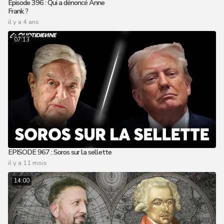
Épisode 396 : Qui a dénoncé Anne
Frank ?
il y a 4 ans
07:13
EPISODE 967 : Soros sur la sellette
il y a 11 mois
14:00