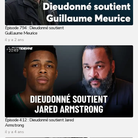
Épisode 794 : Dieudonné soutient
Guillaume Meurice
il y a 2 ans
20:49
Épisode 412 : Dieudonné soutient Jared
Armstrong
il y a 4 ans