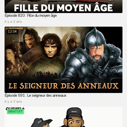
Épisode 820 : Fille du moyen âge
il y a 2 ans
12:04
Épisode 591 : Le seigneur des anneaux
il y a 3 ans
GRATUIT