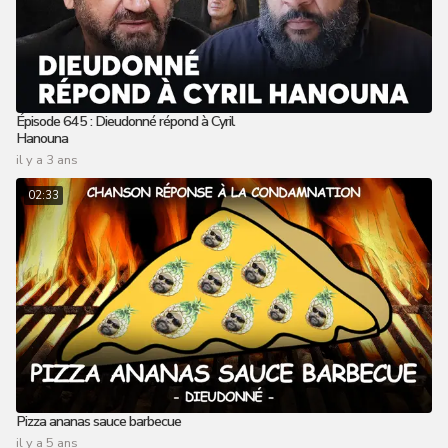
Épisode 645 : Dieudonné répond à Cyril
Hanouna
il y a 3 ans
02:33
Pizza ananas sauce barbecue
il y a 5 ans