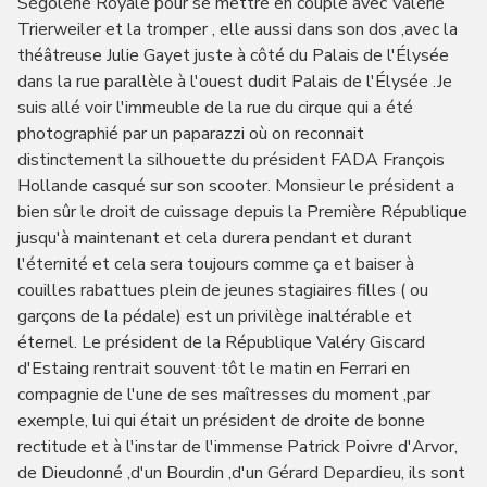
Ségolène Royale pour se mettre en couple avec Valérie
Trierweiler et la tromper , elle aussi dans son dos ,avec la
théâtreuse Julie Gayet juste à côté du Palais de l'Élysée
dans la rue parallèle à l'ouest dudit Palais de l'Élysée .Je
suis allé voir l'immeuble de la rue du cirque qui a été
photographié par un paparazzi où on reconnait
distinctement la silhouette du président FADA François
Hollande casqué sur son scooter. Monsieur le président a
bien sûr le droit de cuissage depuis la Première République
jusqu'à maintenant et cela durera pendant et durant
l'éternité et cela sera toujours comme ça et baiser à
couilles rabattues plein de jeunes stagiaires filles ( ou
garçons de la pédale) est un privilège inaltérable et
éternel. Le président de la République Valéry Giscard
d'Estaing rentrait souvent tôt le matin en Ferrari en
compagnie de l'une de ses maîtresses du moment ,par
exemple, lui qui était un président de droite de bonne
rectitude et à l'instar de l'immense Patrick Poivre d'Arvor,
de Dieudonné ,d'un Bourdin ,d'un Gérard Depardieu, ils sont