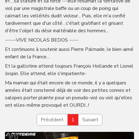
et ...sa stature et sa force ---elle résumait la tentative de
viol par une magistrale baffe ou un coup de poing qui
calmait les velléités dudit violeur... Puis, elle m'a confié
tardivement que d'un côté , c'était gratifiant et grisant
d'être l'objet du désir inaltérable des hommes...
------VIVE NICOLAS BEDOS -----
Et continuons à soutenir aussi Pierre Palmade, le bien-aimé
enfant de la France...
Et la guillotine attend toujours François Hollande et Lionel
Jospin. Elle attend, elle s'impatiente-
Ma maman qui était encore de ce monde, il y a quelques
années était consterné déjà de voir des petites connes et
salopes porter plainte pour un pseudo-viol ou viol qu'elles
ont elles-même provoqué et OURDI...!
Précédent
1
Suivant
07:12