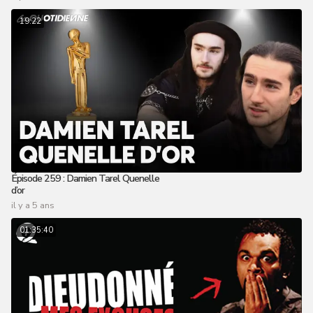
19:22
Épisode 259 : Damien Tarel Quenelle
d’or
il y a 5 ans
01:35:40