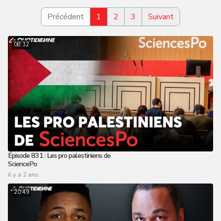
Précédent
1
2
3
Suivant
08:32
Épisode 831 : Les pro palestiniens de
SciencePo
il y a 2 ans
20:49