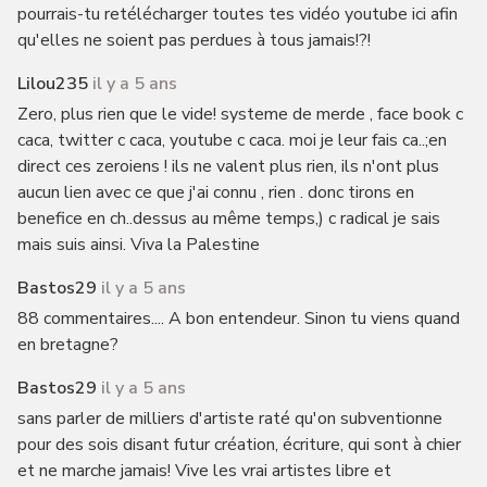
pourrais-tu retélécharger toutes tes vidéo youtube ici afin
qu'elles ne soient pas perdues à tous jamais!?!
Lilou235
il y a 5 ans
Zero, plus rien que le vide! systeme de merde , face book c
caca, twitter c caca, youtube c caca. moi je leur fais ca..;en
direct ces zeroiens ! ils ne valent plus rien, ils n'ont plus
aucun lien avec ce que j'ai connu , rien . donc tirons en
benefice en ch..dessus au même temps,) c radical je sais
mais suis ainsi. Viva la Palestine
Bastos29
il y a 5 ans
88 commentaires.... A bon entendeur. Sinon tu viens quand
en bretagne?
Bastos29
il y a 5 ans
sans parler de milliers d'artiste raté qu'on subventionne
pour des sois disant futur création, écriture, qui sont à chier
et ne marche jamais! Vive les vrai artistes libre et