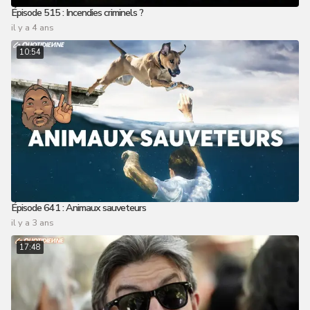
Épisode 515 : Incendies criminels ?
il y a 4 ans
10:54
Épisode 641 : Animaux sauveteurs
il y a 3 ans
17:48