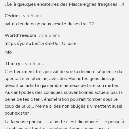
l'île, à quelques encablures des Mascareignes françaises ... !!
Cédric
il y a 5 ans
salut dieudo ou je peux acheté du sestrel ??
Worldfreedom
il y a 5 ans
https://youtu.be/1SK5E0dI_UI pure
info
Thierry
il y a 5 ans
C est vraiment tres jouissif de voir la derniere séquence du
spectacle en plein air, avec des Honnetes gens dirais je,
devant un artiste qui semble heureux de faire son metier...
Aux antipodes des comiques subventionnés actuels pas la
peine de les citer, l énumération pourrait tomber sous le
coup de la loi... Meme si des non obligés s y mettent aussi
pour exister...
La fameuse phrase : " la limite c est dieudonné..." je pense à
stephane guillon il y a quelques temps, mais aussi a J.