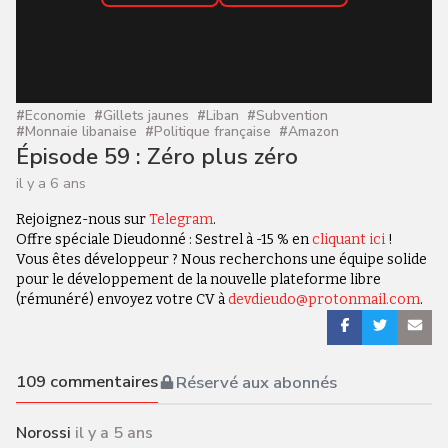
#
Economie
#
Gillets jaunes
#
Liban
#
Subvention
#
Monnaie libanaise
#
Politique française
#
Amazon
Épisode 59 : Zéro plus zéro
il y a 6 ans
Rejoignez-nous sur
Telegram
.
Offre spéciale Dieudonné : Sestrel à -15 % en
cliquant ici
!
Vous êtes développeur ? Nous recherchons une équipe solide
pour le développement de la nouvelle plateforme libre
(rémunéré) envoyez votre CV à
devdieudo@protonmail.com
.
109
commentaires
Réservé aux abonnés
Norossi
il y a 5 ans