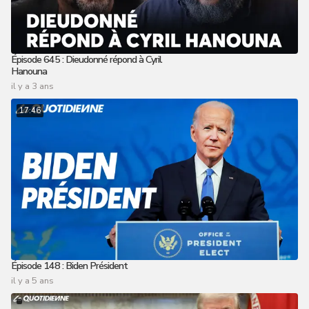
Épisode 645 : Dieudonné répond à Cyril
Hanouna
il y a 3 ans
17:46
Épisode 148 : Biden Président
il y a 5 ans