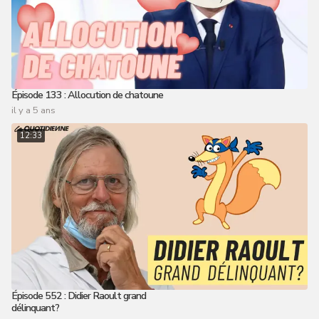
Épisode 133 : Allocution de chatoune
il y a 5 ans
12:33
Épisode 552 : Didier Raoult grand
délinquant?