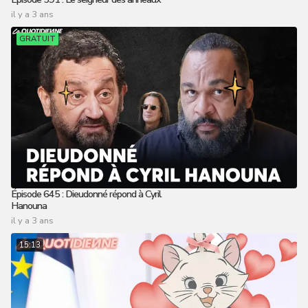
il y a 3 ans
GRATUIT
Épisode 645 : Dieudonné répond à Cyril
Hanouna
il y a 3 ans
15:13