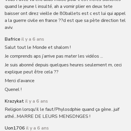
quand le jeune l insulté, ah a vomir plier en deux tete
baisser ont direz vieille de 80ballets est c est lui qui appel
a la guerre civile en france ??d est que sa pète direction tel
aviv.
Bafrice
il y a 6 ans
Salut tout le Monde et shalom !
Je comprends aps j’arrive pas mater les vidéos ...
Je suis abonné depuis quelques heures seulement m, ceci
explique peut être cela ??
Merci d’avance
Quenel !
Krazykat
il y a 6 ans
Religion lorsqu'il le faut/Phylosdphie quand ça gène...juif
athé...MARRE DE LEURS MENSDNGES !
Uon1706
il y a 6 ans