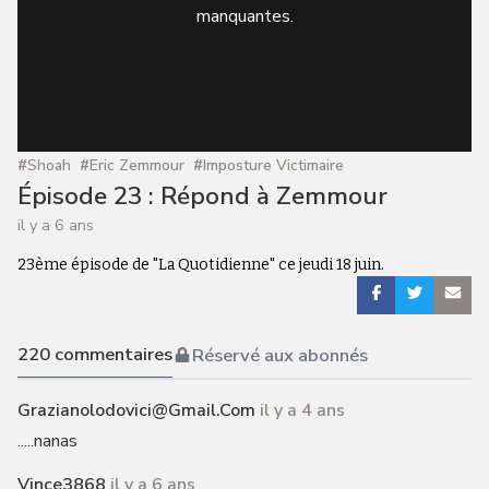
manquantes.
#
Shoah
#
Eric Zemmour
#
Imposture Victimaire
Épisode 23 : Répond à Zemmour
il y a 6 ans
23ème épisode de "La Quotidienne" ce jeudi 18 juin.
220
commentaires
Réservé aux abonnés
Grazianolodovici@gmail.com
il y a 4 ans
.....nanas
Vince3868
il y a 6 ans