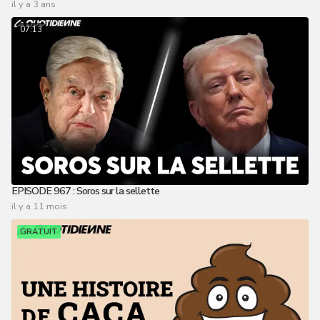
il y a 3 ans
07:13
EPISODE 967 : Soros sur la sellette
il y a 11 mois
GRATUIT