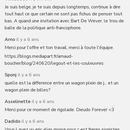
Je suis belge, je te suis depuis longtemps, continue à dire
tout haut ce que certain ne sont pas fichus de penser tout
bas. A quand une invitation avec Bart De Wever, le trou de
balle de la politique anti-francophone.
Arno
il y a 6 ans
Merci pour l'offre et ton travail, merci à toute l'équipe.
https://blogs.mediapart.fr/arnaud-
boucher/blog/240620/legout-et-les-couleuvres
Sponj
il y a 6 ans
quelle est la difference entre un wagon plein de j... et un
wagon plein de billes?
Asselinette
il y a 6 ans
Merci pour ce moment de rigolade. Dieudo Forever <3
Dadido
il y a 6 ans
Vous l avez vu eric alias moise pour c est freres sionistes