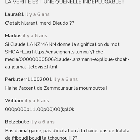
LA VÉRITÉ EST UNE QUENELLE INDÉPLUGABLE !!
Laura81
il y a 6 ans
C'était hilarant, merci Dieudo ??
Markos
il y a 6 ans
Si Claude LANZMANN donne la signification du mot
SHOAH....ici https://enseignants.lumni.fr/fiche-
media/00000000506/claude-lanzmann-explique-shoah-
au-journal-televise.html
Perkuterr11092001
il y a 6 ans
Ha ha l'accent de Zemmour sur la moumoutte !
William
il y a 6 ans
000p000p11l00p00)00(kpl0k
Belzebute
il y a 6 ans
Pas d’amalgame, pas d’incitation à la haine, pas de fralala
de friboudi boudi la tchounou !!!!??