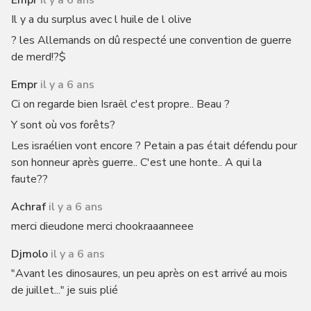
Empr
il y a 6 ans
Il y a du surplus avec l huile de l olive
? les Allemands on dû respecté une convention de guerre
de merd!?$
Empr
il y a 6 ans
Ci on regarde bien Israël c'est propre.. Beau ?
Y sont où vos forêts?
Les israélien vont encore ? Petain a pas était défendu pour
son honneur après guerre.. C'est une honte.. A qui la
faute??
Achraf
il y a 6 ans
merci dieudone merci chookraaanneee
Djmolo
il y a 6 ans
"Avant les dinosaures, un peu après on est arrivé au mois
de juillet..." je suis plié