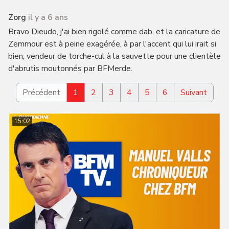
Zorg
il y a 6 ans
Bravo Dieudo, j'ai bien rigolé comme dab. et la caricature de
Zemmour est à peine exagérée, à par l'accent qui lui irait si
bien, vendeur de torche-cul à la sauvette pour une clientèle
d'abrutis moutonnés par BFMerde.
Précédent
1
2
3
4
5
6
Suivant
15:02