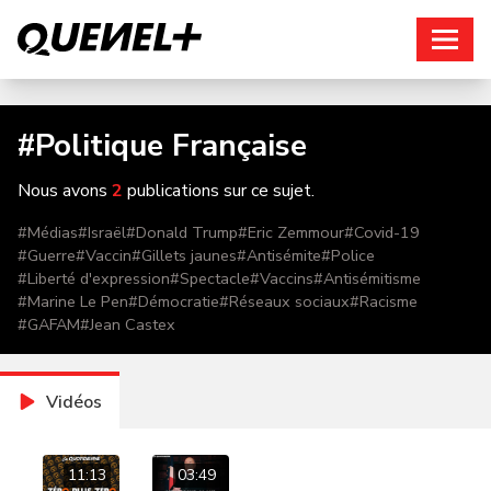
Connexion
#
Politique Française
Nous avons
2
publications sur ce sujet.
#
Médias
#
Israël
#
Donald Trump
#
Eric Zemmour
#
Covid-19
#
Guerre
#
Vaccin
#
Gillets jaunes
#
Antisémite
#
Police
#
Liberté d'expression
#
Spectacle
#
Vaccins
#
Antisémitisme
#
Marine Le Pen
#
Démocratie
#
Réseaux sociaux
#
Racisme
#
GAFAM
#
Jean Castex
Vidéos
11:13
03:49