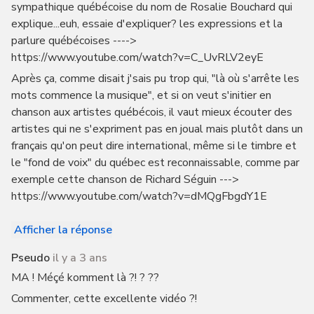
sympathique québécoise du nom de Rosalie Bouchard qui
explique...euh, essaie d'expliquer? les expressions et la
parlure québécoises ---->
https://www.youtube.com/watch?v=C_UvRLV2eyE
Après ça, comme disait j'sais pu trop qui, "là où s'arrête les
mots commence la musique", et si on veut s'initier en
chanson aux artistes québécois, il vaut mieux écouter des
artistes qui ne s'expriment pas en joual mais plutôt dans un
français qu'on peut dire international, même si le timbre et
le "fond de voix" du québec est reconnaissable, comme par
exemple cette chanson de Richard Séguin --->
https://www.youtube.com/watch?v=dMQgFbgdY1E
Afficher la réponse
Pseudo
il y a 3 ans
MA ! Méçé komment là ?! ? ??
Commenter, cette excellente vidéo ?!