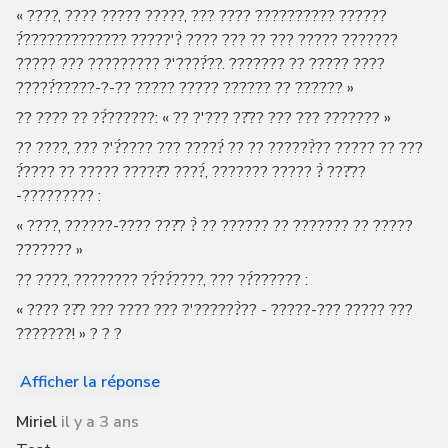
« ????, ???? ????? ?????, ??? ???? ?????????? ??????
?́????????????? ?????'?̀ ???? ??? ?? ??? ????? ???????
????? ??? ????????? ?'????́??. ??????? ?? ????? ????
?????́?????-?-?? ????? ????? ?????? ?? ?????? »
?? ???? ?? ??́??????: « ?? ?'??? ??̂?? ??? ??? ??????? »
?? ????, ??? ?'?́???? ??? ?????́ ?? ?? ??????̀?? ????? ?? ???
?́???? ?? ????? ?????̂? ????́, ??????? ????? ?̀ ???̂??
-????????? :
« ????, ??????-???? ???̂? ?̀ ?? ?????? ?? ??????? ?? ?????
??????? »
?? ????, ???????? ??́??́????, ??? ??́?????? :
« ???? ??̂? ??? ???? ??? ?'??????̀?? - ?????-??? ????? ???
???????! » ? ? ?
Afficher la réponse
Miriel
il y a 3 ans