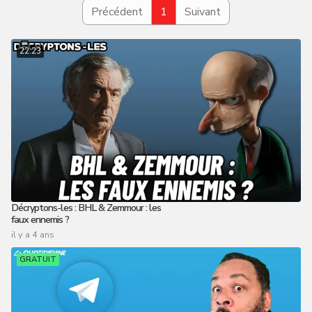
Précédent
1
Suivant
22:23
Décryptons-les : BHL & Zemmour : les
faux ennemis ?
il y a 4 ans
GRATUIT