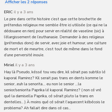
Afficher les 2 réponses
ERIC
il y a 3 ans
Le pire dans cette histoire c’est que cette brochette de
prétendus religieux me semble être ici utilisée (ce qui ne la
dédouane en rien) pour servir en réalité de vaseline (sic) à
l’élargissement de l’euthanasie. Demander à des religieux
(prétendus donc) de servir, avec joie et humour, une culture
de mort et de meurtre, c’est tout de même dans le fond
d’une perversité inouïe.
Miriel
il y a 3 ans
Hay là Pseudo, késsé tou veu dire, kil sérait pas subtilo lé
kaporal Ramirez? Kil serait pas trans en dents komme le
senior...euh la senorita.... eu non le senior ....la
senior/seniorita Paprika lé kaporal Ramirez? ( non cé vré
qué la damisella Paprika, cé sérait pluto la trans en
dentelles... ) À moins qué cé sérait l'aquecent kébécois le
problema? Ah fallait dire dans cé cas...