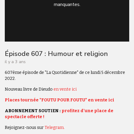
manquantes.
Épisode 607 : Humour et religion
il y a 3 ans
607ème épisode de "La Quotidienne" de ce lundi 5 décembre
2022.
Nouveau livre de Dieudo
en vente ici
Places tournée "FOUTU POUR FOUTU" en vente ici
ABONNEMENT SOUTIEN :
profitez d'une place de
spectacle offerte !
Rejoignez-nous sur
Telegram.