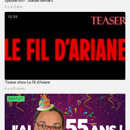
Épisode 697 : Suicide d’enfant
il y a 3 ans
01:59
Teaser show Le Fil d'Ariane
il y a 5 mois
GRATUIT