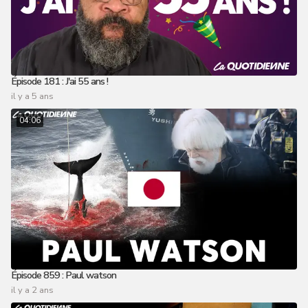
Épisode 181 : J'ai 55 ans !
il y a 5 ans
04:06
Épisode 859 : Paul watson
il y a 2 ans