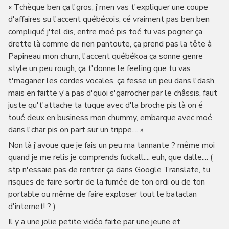
« Tchèque ben ça l'gros, j'men vas t'expliquer une coupe
d'affaires su l'accent québécois, cé vraiment pas ben ben
compliqué j'tel dis, entre moé pis toé tu vas pogner ça
drette là comme de rien pantoute, ça prend pas la tête à
Papineau mon chum, l'accent québékoa ça sonne genre
style un peu rough, ça t'donne le feeling que tu vas
t'maganer les cordes vocales, ça fesse un peu dans l'dash,
mais en faitte y'a pas d'quoi s'garrocher par le châssis, faut
juste qu't'attache ta tuque avec d'la broche pis là on é
toué deux en business mon chummy, embarque avec moé
dans l'char pis on part sur un trippe.... »
Non là j'avoue que je fais un peu ma tannante ? même moi
quand je me relis je comprends fuckall.... euh, que dalle.... (
stp n'essaie pas de rentrer ça dans Google Translate, tu
risques de faire sortir de la fumée de ton ordi ou de ton
portable ou même de faire exploser tout le bataclan
d'internet! ? )
Il y a une jolie petite vidéo faite par une jeune et