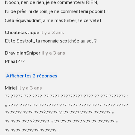
Nooon, rien de rien, je ne commenterai RIEN,
Ni de près, ni de loin, je ne commenterai poooint !!
Cela équivaudrait, à me masturber, le cervelet.
Choalelastique
il y a 3 ans
Et le Sestroll, la monnaie scotchée au sol ?
DravidianSniper
il y a 3 ans
Phaat???
Afficher les 2 réponses
Miriel
il y a 3 ans
?? ?́???? ??? ????, ?? ???? ????????? ???? ?? ??? ??????? :
« ????, ????? ?? ???????? ??? ???? ????? ???? ????? ?????,
??????? ???? ?????́?????-?-?? ???? ????? ??????? »
?? ???? ??? ??́??????: « ?? ?'??? ??̂?? ??? ?? ??????? »
?? ???? ??????? ??????? :