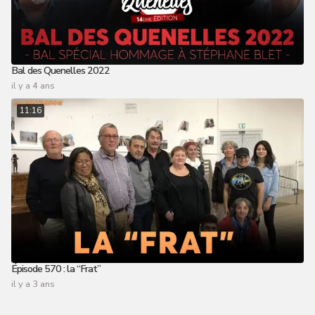
Bal des Quenelles 2022
il y a 4 ans
11:16
Épisode 570 : la “Frat”
il y a 3 ans