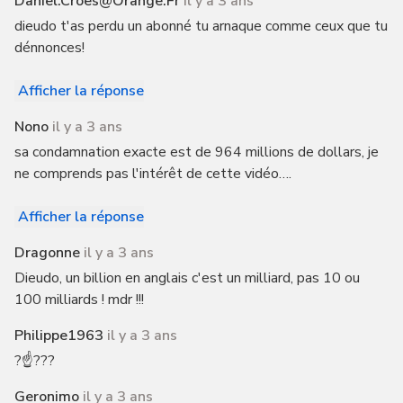
Daniel.croes@orange.fr
il y a 3 ans
dieudo t'as perdu un abonné tu arnaque comme ceux que tu
dénnonces!
Afficher la réponse
Nono
il y a 3 ans
sa condamnation exacte est de 964 millions de dollars, je
ne comprends pas l'intérêt de cette vidéo….
Afficher la réponse
Dragonne
il y a 3 ans
Dieudo, un billion en anglais c'est un milliard, pas 10 ou
100 milliards ! mdr !!!
Philippe1963
il y a 3 ans
?☝️???
Geronimo
il y a 3 ans