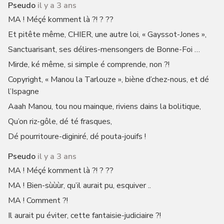
Pseudo
il y a 3 ans
MA ! Méçé komment là ?! ? ??
Et pitête même, CHIER, une autre loi, « Gayssot-Jones »,
Sanctuarisant, ses délires-mensongers de Bonne-Foi …
Mirde, ké même, si simple é comprende, non ?!
Copyright, « Manou la Tarlouze », biène d’chez-nous, et dé
l’Ispagne
Aaah Manou, tou nou mainque, riviens dains la bolitique,
Qu’on riz-gôle, dé té frasques,
Dé pourritoure-diginiré, dé pouta-jouifs !
Pseudo
il y a 3 ans
MA ! Méçé komment là ?! ? ??
MA ! Bien-sùùùr, qu’il aurait pu, esquiver ..
MA ! Comment ?!
Il aurait pu éviter, cette fantaisie-judiciaire ?!