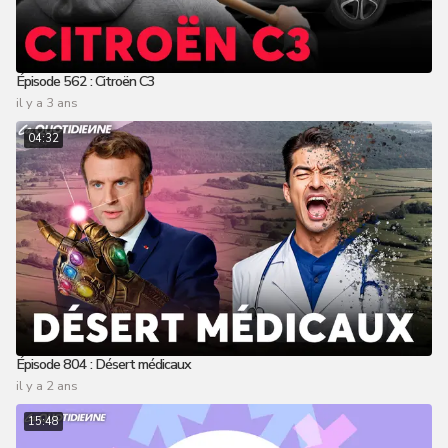
Épisode 562 : Citroën C3
il y a 3 ans
04:32
Épisode 804 : Désert médicaux
il y a 2 ans
15:48