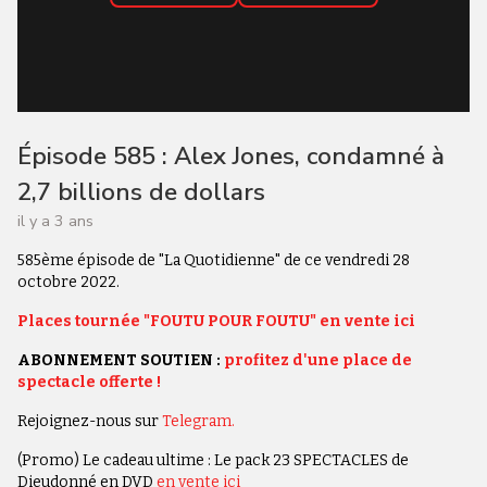
Épisode 585 : Alex Jones, condamné à
2,7 billions de dollars
il y a 3 ans
585ème épisode de "La Quotidienne" de ce vendredi 28
octobre 2022.
Places tournée "FOUTU POUR FOUTU" en vente ici
ABONNEMENT SOUTIEN :
profitez d'une place de
spectacle offerte !
Rejoignez-nous sur
Telegram.
(Promo) Le cadeau ultime : Le pack 23 SPECTACLES de
Dieudonné en DVD
en vente ici