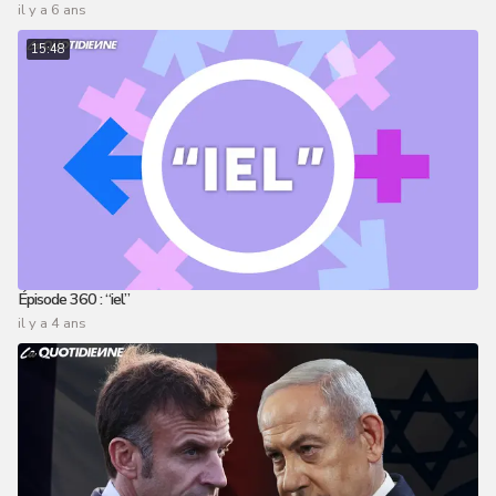
il y a 6 ans
15:48
Épisode 360 : “iel”
il y a 4 ans