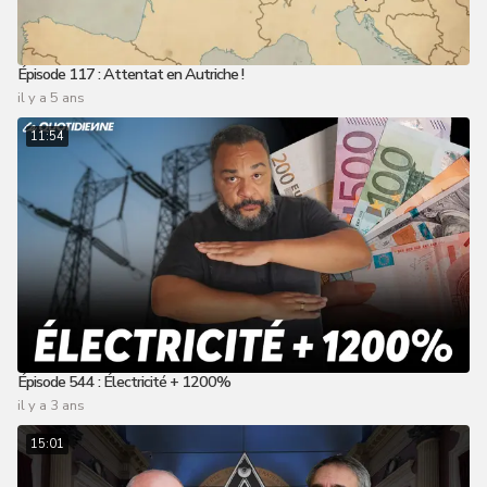
Épisode 117 : Attentat en Autriche !
il y a 5 ans
11:54
Épisode 544 : Électricité + 1200%
il y a 3 ans
15:01