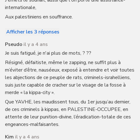
J'émets le souhait, aussi que l'on porte une assistance-
internationale,
Aux palestiniens en souffrance.
Afficher les 3 réponses
Pseudo
il y a 4 ans
Je suis fatigué, je n'ai plus de mots, ? ??
Résigné, défaitiste, même le zapping, ne suffit plus à
m’éviter d’être, nauséeux, exposé à entendre et voir toutes
les abjections de ce peuple de rats, criminels-israhelliens,
suis juste capable de cracher sur le visage de la fosse à
merde « la kippa-city ».
Que YAVHE, les maudissent tous, du 1er jusqu’au dernier,
de ces criminels à kippas, en PALESTINE-OCCUPEE, en
attente de leur punition-divine, l’éradication-totale de ces
engeances-malfaisantes.
Kim
il y a 4 ans