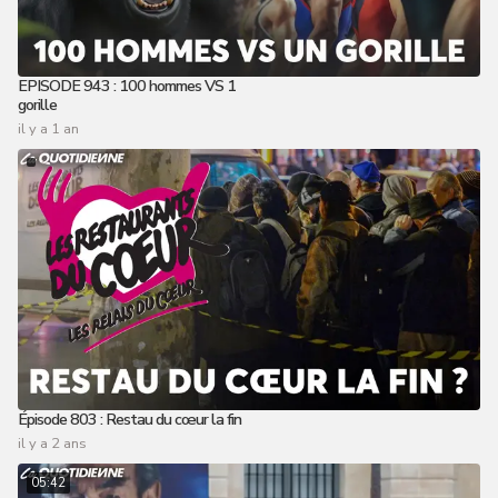
EPISODE 943 : 100 hommes VS 1
gorille
il y a 1 an
Épisode 803 : Restau du cœur la fin
il y a 2 ans
05:42