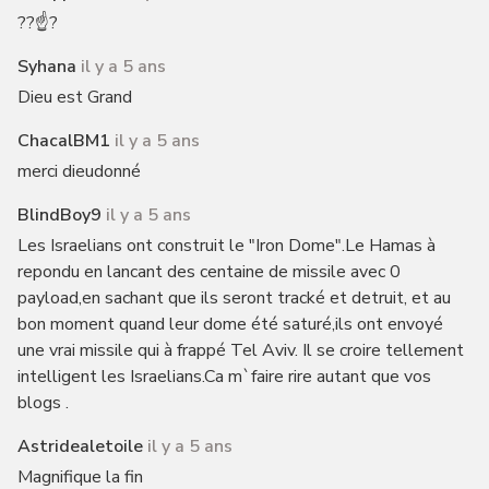
??☝️?
Syhana
il y a 5 ans
Dieu est Grand
ChacalBM1
il y a 5 ans
merci dieudonné
BlindBoy9
il y a 5 ans
Les Israelians ont construit le "Iron Dome".Le Hamas à
repondu en lancant des centaine de missile avec 0
payload,en sachant que ils seront tracké et detruit, et au
bon moment quand leur dome été saturé,ils ont envoyé
une vrai missile qui à frappé Tel Aviv. Il se croire tellement
intelligent les Israelians.Ca m`faire rire autant que vos
blogs .
Astridealetoile
il y a 5 ans
Magnifique la fin