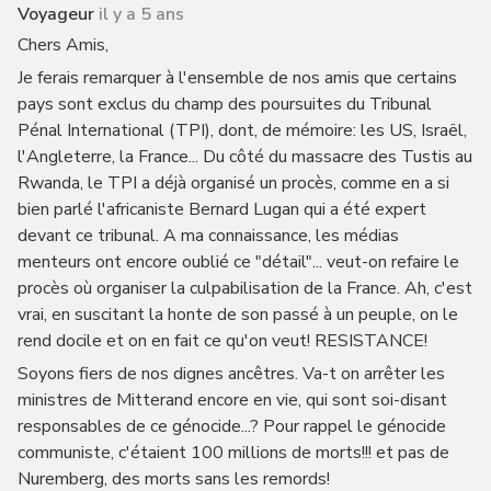
Voyageur
il y a 5 ans
Chers Amis,
Je ferais remarquer à l'ensemble de nos amis que certains
pays sont exclus du champ des poursuites du Tribunal
Pénal International (TPI), dont, de mémoire: les US, Israël,
l'Angleterre, la France... Du côté du massacre des Tustis au
Rwanda, le TPI a déjà organisé un procès, comme en a si
bien parlé l'africaniste Bernard Lugan qui a été expert
devant ce tribunal. A ma connaissance, les médias
menteurs ont encore oublié ce "détail"... veut-on refaire le
procès où organiser la culpabilisation de la France. Ah, c'est
vrai, en suscitant la honte de son passé à un peuple, on le
rend docile et on en fait ce qu'on veut! RESISTANCE!
Soyons fiers de nos dignes ancêtres. Va-t on arrêter les
ministres de Mitterand encore en vie, qui sont soi-disant
responsables de ce génocide...? Pour rappel le génocide
communiste, c'étaient 100 millions de morts!!! et pas de
Nuremberg, des morts sans les remords!