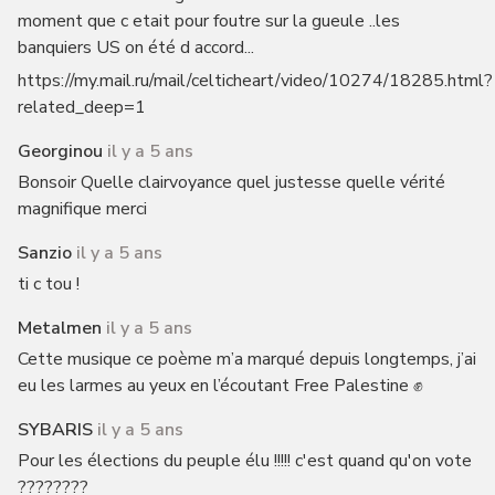
moment que c etait pour foutre sur la gueule ..les
banquiers US on été d accord...
https://my.mail.ru/mail/celticheart/video/10274/18285.html?
related_deep=1
Georginou
il y a 5 ans
Bonsoir Quelle clairvoyance quel justesse quelle vérité
magnifique merci
Sanzio
il y a 5 ans
ti c tou !
Metalmen
il y a 5 ans
Cette musique ce poème m’a marqué depuis longtemps, j’ai
eu les larmes au yeux en l’écoutant Free Palestine ✊
SYBARIS
il y a 5 ans
Pour les élections du peuple élu !!!!! c'est quand qu'on vote
????????