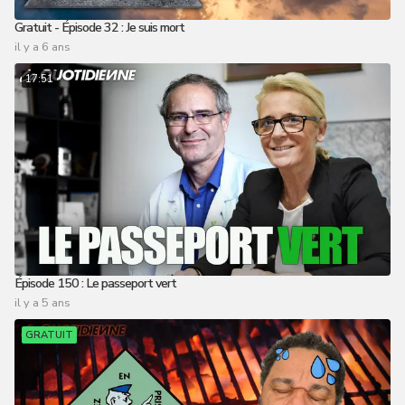
Gratuit - Épisode 32 : Je suis mort
il y a 6 ans
17:51
Épisode 150 : Le passeport vert
il y a 5 ans
GRATUIT