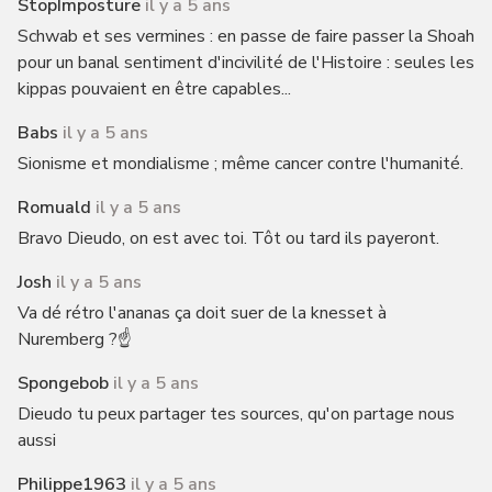
StopImposture
il y a 5 ans
Schwab et ses vermines : en passe de faire passer la Shoah
pour un banal sentiment d'incivilité de l'Histoire : seules les
kippas pouvaient en être capables...
Babs
il y a 5 ans
Sionisme et mondialisme ; même cancer contre l'humanité.
Romuald
il y a 5 ans
Bravo Dieudo, on est avec toi. Tôt ou tard ils payeront.
Josh
il y a 5 ans
Va dé rétro l'ananas ça doit suer de la knesset à
Nuremberg ?☝️
Spongebob
il y a 5 ans
Dieudo tu peux partager tes sources, qu'on partage nous
aussi
Philippe1963
il y a 5 ans