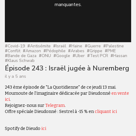
manquantes.
#
Covid-19
#
Antisémite
#
Israël
#
Haine
#
Guerre
#
Palestine
#
Conflit
#
Amazon
#
Pédophile
#
Arabes
#
Grippe
#
PME
#
Bande de Gaza
#
ONU
#
Google
#
Uber
#
Test PCR
#
Hassan
#
Klaus Schwab
Épisode 243 : Israël jugée à Nuremberg
il y a 5 ans
243 ème épisode de "La Quotidienne" de ce jeudi 13 mai.
Moumoute de l'imaginaire dédicacée par Dieudonné
en vente
ici
.
Rejoignez-nous sur
Telegram
.
Offre spéciale Dieudonné : Sestrel à -15 % en
cliquant ici
Spotify de Dieudo
ici