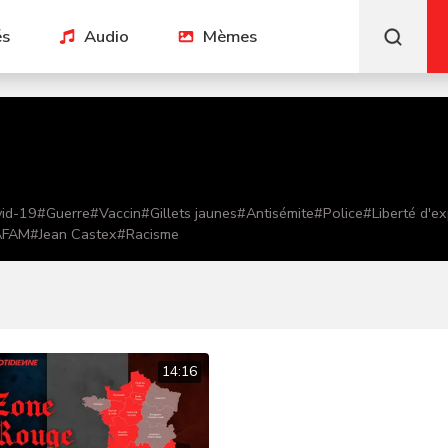
és
Audio
Mèmes
id-19
#
Guerre
#
Vaccin
#
Gillets jaunes
#
Antisémite
#
Police
#
Liberté d'e
AFAM
#
Jean Castex
#
Racisme
14:16