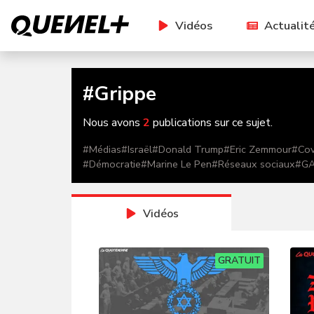
Vidéos
Actualit
#
Grippe
Nous avons
2
publications sur ce sujet.
#
Médias
#
Israël
#
Donald Trump
#
Eric Zemmour
#
Cov
#
Démocratie
#
Marine Le Pen
#
Réseaux sociaux
#
G
Vidéos
GRATUIT