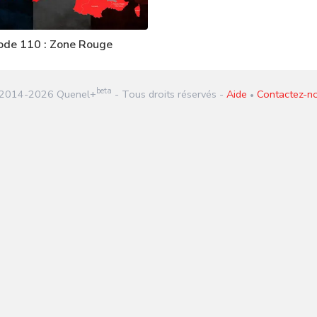
ode 110 : Zone Rouge
beta
2014-
2026
Quenel+
- Tous droits réservés -
Aide
Contactez-n
•