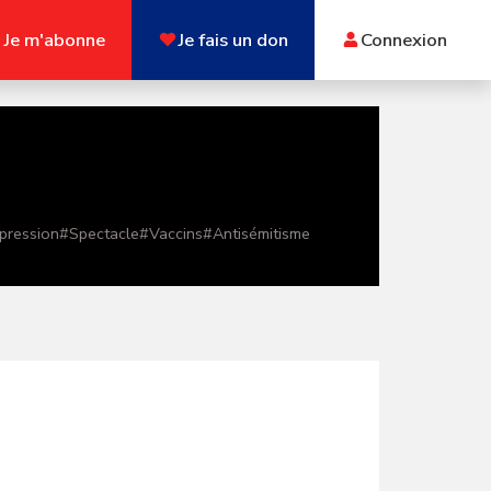
Je m'abonne
Je fais un don
Connexion
xpression
#
Spectacle
#
Vaccins
#
Antisémitisme