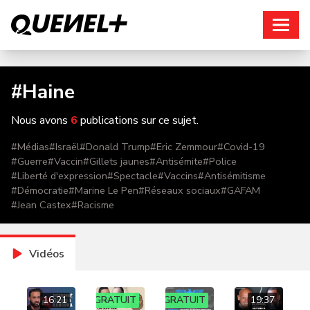
Connexion
#
Haine
Nous avons
6
publications sur ce sujet.
#
Médias
#
Israël
#
Donald Trump
#
Eric Zemmour
#
Covid-19
#
Guerre
#
Vaccin
#
Gillets jaunes
#
Antisémite
#
Police
#
Liberté d'expression
#
Spectacle
#
Vaccins
#
Antisémitisme
#
Démocratie
#
Marine Le Pen
#
Réseaux sociaux
#
GAFAM
#
Jean Castex
#
Racisme
Vidéos
16:21
GRATUIT
GRATUIT
19:37