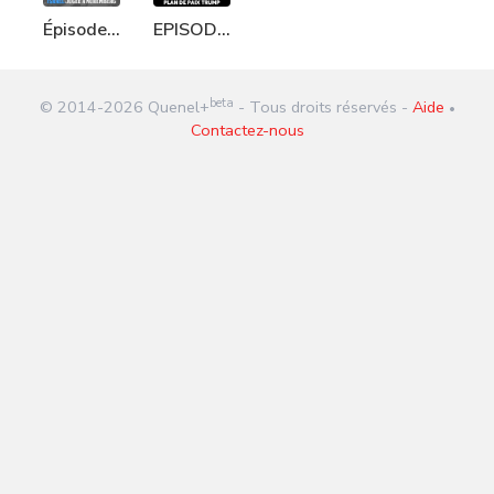
Épisode
EPISODE
243 :
972 :
Israël
Plan de
beta
© 2014-
2026
Quenel+
- Tous droits réservés -
Aide
jugée à
paix
•
Contactez-nous
Nuremberg
Trump