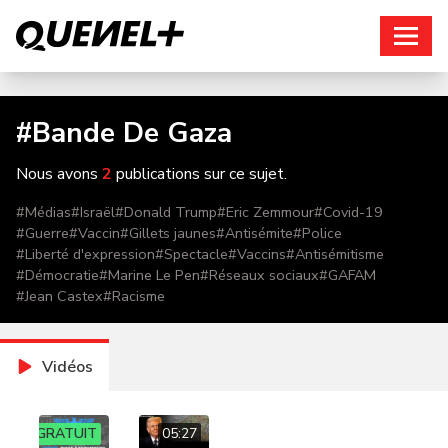
Connexion
#
Bande De Gaza
Nous avons
2
publications sur ce sujet.
#
Médias
#
Israël
#
Donald Trump
#
Eric Zemmour
#
Covid-19
#
Guerre
#
Vaccin
#
Gillets jaunes
#
Antisémite
#
Police
#
Liberté d'expression
#
Spectacle
#
Vaccins
#
Antisémitisme
#
Démocratie
#
Marine Le Pen
#
Réseaux sociaux
#
GAFAM
#
Jean Castex
#
Racisme
Vidéos
GRATUIT
05:27