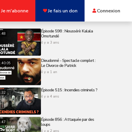
Je m'abonne
Je fais un don
Connexion
Épisode 598 : Nioussérè Kalala
1:48
Omotundé
il y a 3 ans
Dieudonné - Spectacle complet :
:40:05
Le Divorce de Patrick
il y a 1 an
Épisode 515 : Incendies criminels ?
1:32
il y a 4 ans
Épisode 856 : Attaquée par des
4:47
loups
il y a 2 ans