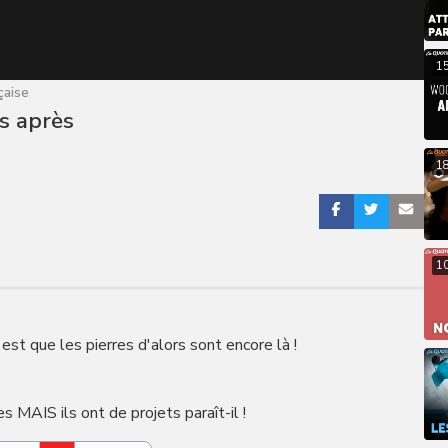
1
çaise
s après
1
1
est que les pierres d'alors sont encore là !
s MAIS ils ont de projets paraît-il !