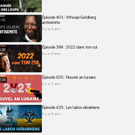
Épisode 401 : Whoopi Goldberg
5:01
antisémite
il y a 4 ans
Épisode 384 : 2022 dans ton cul
8:38
il y a 4 ans
Épisode 635 : Nouvel an lunaire
0:34
il y a 3 ans
Épisode 425 : Les labos ukrainiens
il y a 4 ans