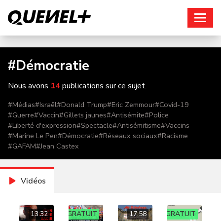
Connexion
#
Démocratie
Nous avons
14
publications sur ce sujet.
#
Médias
#
Israël
#
Donald Trump
#
Eric Zemmour
#
Covid-19
#
Guerre
#
Vaccin
#
Gillets jaunes
#
Antisémite
#
Police
#
Liberté d'expression
#
Spectacle
#
Antisémitisme
#
Vaccins
#
Marine Le Pen
#
Démocratie
#
Réseaux sociaux
#
Racisme
#
GAFAM
#
Jean Castex
Vidéos
13:32
GRATUIT
17:58
GRATUIT