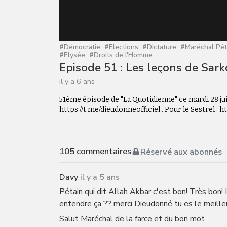
#
Démocratie
#
Elections
#
Dictature
#
Maréchal Pét
#
Elysée
#
Droits de l'Homme
Episode 51 : Les leçons de Sark
il y a 6 ans
51ème épisode de "La Quotidienne" ce mardi 28 jui
https://t.me/dieudonneofficiel . Pour le Sestrel : ht
105
commentaires
Réservé aux abonnés
Davy
il y a 5 ans
Pétain qui dit Allah Akbar c'est bon! Très bon! 
entendre ça ?? merci Dieudonné tu es le meille
Salut Maréchal de la farce et du bon mot