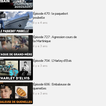
Épisode 470 : le paquebot
2:02
poubelle
il y a 4 ans
Épisode 727 : Agression cours de
0:15
la Martinique
il y a 3 ans
Épisode 704 : L’Harley d’Elvis
7:54
il y a 3 ans
Épisode 606 : Embaleuse de
1:57
quenelles
il y a 3 ans