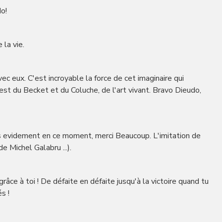
do!
 la vie.
ec eux. C'est incroyable la force de cet imaginaire qui
est du Becket et du Coluche, de l'art vivant. Bravo Dieudo,
pas evidement en ce moment, merci Beaucoup. L'imitation de
e Michel Galabru ...).
râce à toi ! De défaite en défaite jusqu'à la victoire quand tu
s !