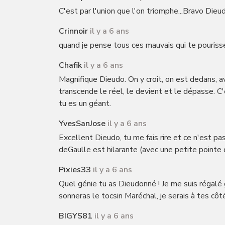
C'est par l'union que l'on triomphe...Bravo Dieu
Crinnoir
il y a 6 ans
quand je pense tous ces mauvais qui te pourisse
Chafik
il y a 6 ans
Magnifique Dieudo. On y croit, on est dedans, av
transcende le réel, le devient et le dépasse. C'
tu es un géant.
YvesSanJose
il y a 6 ans
Excellent Dieudo, tu me fais rire et ce n'est 
deGaulle est hilarante (avec une petite pointe d
Pixies33
il y a 6 ans
Quel génie tu as Dieudonné ! Je me suis régalé g
sonneras le tocsin Maréchal, je serais à tes côté
BIGYS81
il y a 6 ans