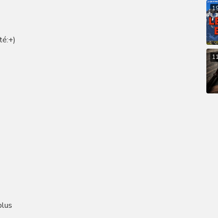
1
té:+)
1
plus