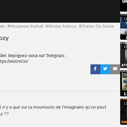
1
ain
#
Mouammar Kadhafi
#
Nicolas Sarkozy
#
Charles De Gaulle
ozy
1
llet. Rejoignez-nous sur Telegram :
tps://sestrel.io/
0
1
Il n'y a que sur la moumoute de l'imaginaire qu'on peut
ur ??