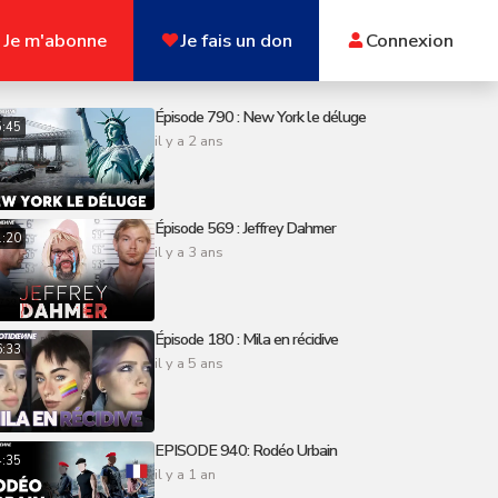
Je m'abonne
Je fais un don
Connexion
Épisode 790 : New York le déluge
5:45
il y a 2 ans
Épisode 569 : Jeffrey Dahmer
1:20
il y a 3 ans
Épisode 180 : Mila en récidive
6:33
il y a 5 ans
EPISODE 940: Rodéo Urbain
4:35
il y a 1 an