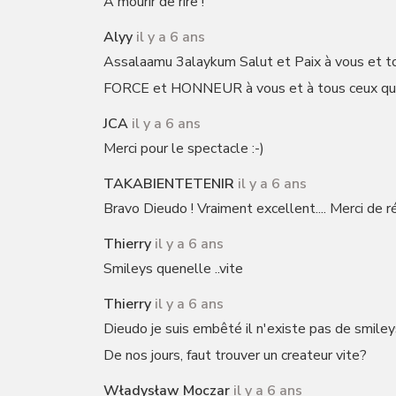
À mourir de rire !
Alyy
il y a 6 ans
Assalaamu 3alaykum Salut et Paix à vous et to
FORCE et HONNEUR à vous et à tous ceux qui 
JCA
il y a 6 ans
Merci pour le spectacle :-)
TAKABIENTETENIR
il y a 6 ans
Bravo Dieudo ! Vraiment excellent.... Merci de r
Thierry
il y a 6 ans
Smileys quenelle ..vite
Thierry
il y a 6 ans
Dieudo je suis embêté il n'existe pas de smiley
De nos jours, faut trouver un createur vite?
Władysław Moczar
il y a 6 ans