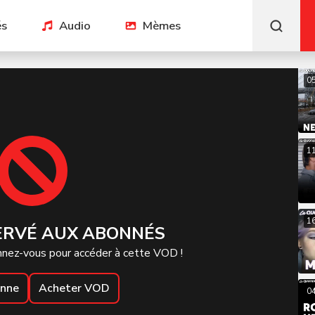
és
Audio
Mèmes
0
1
1
ERVÉ AUX ABONNÉS
nez-vous pour accéder à cette VOD !
onne
Acheter VOD
0