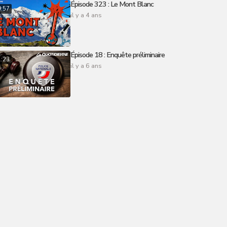
Épisode 323 : Le Mont Blanc
9:57
il y a 4 ans
Épisode 18 : Enquête préliminaire
1:23
il y a 6 ans