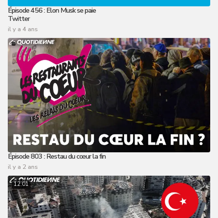
Épisode 456 : Elon Musk se paie
Twitter
il y a 4 ans
Épisode 803 : Restau du cœur la fin
il y a 2 ans
12:01