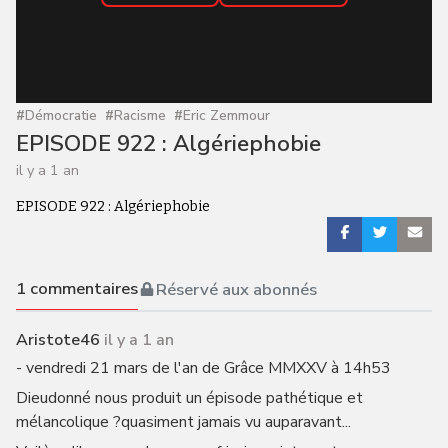
#
Démocratie
#
Racisme
#
Eric Zemmour
EPISODE 922 : Algériephobie
il y a 1 an
EPISODE 922 : Algériephobie
1
commentaires
Réservé aux abonnés
Aristote46
il y a 1 an
- vendredi 21 mars de l'an de Grâce MMXXV à 14h53
Dieudonné nous produit un épisode pathétique et
mélancolique ?quasiment jamais vu auparavant...