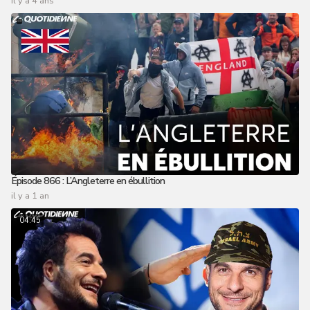
il y a 4 ans
Épisode 866 : L’Angleterre en ébullition
il y a 1 an
04:45