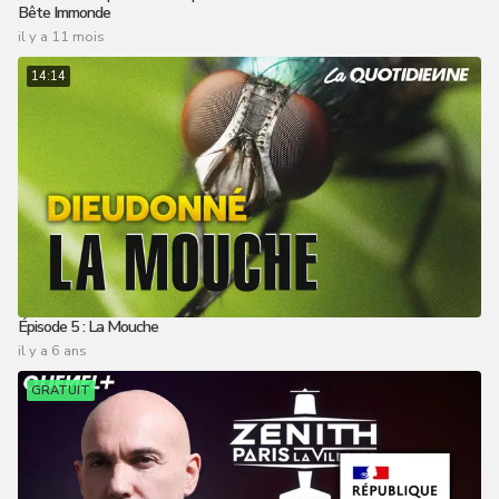
Bête Immonde
il y a 11 mois
14:14
Épisode 5 : La Mouche
il y a 6 ans
GRATUIT