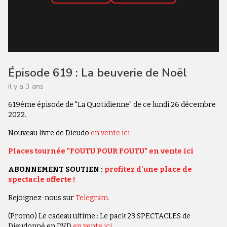
Épisode 619 : La beuverie de Noël
il y a 3 ans
619ème épisode de "La Quotidienne" de ce lundi 26 décembre
2022.
Nouveau livre de Dieudo
en vente ici
Places tournée "FOUTU POUR FOUTU" en vente ici
ABONNEMENT SOUTIEN :
profitez d'une place de
spectacle offerte !
Rejoignez-nous sur
Telegram.
(Promo) Le cadeau ultime : Le pack 23 SPECTACLES de
Dieudonné en DVD
en vente ici