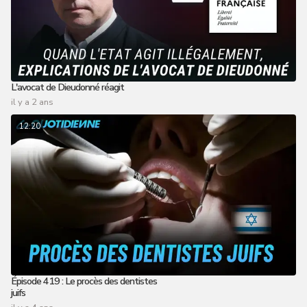
L'avocat de Dieudonné réagit
il y a 2 ans
12:20
Épisode 419 : Le procès des dentistes
juifs