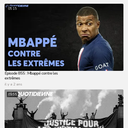
05:15
Épisode 855 : Mbappé contre les
extrêmes
il y a 2 ans
09:55