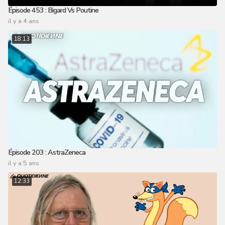
Épisode 453 : Bigard Vs Poutine
il y a 4 ans
18:13
Épisode 203 : AstraZeneca
il y a 5 ans
12:33