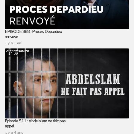
EPISODE 888 : Procès Depardieu
renvoyé
il y a 1 an
14:09
Épisode 511 : Abdelslam ne fait pas
appel
il y a 4 ans