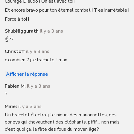
Courage Dieudo ! On est avec toi !
Et encore bravo pour ton éternel combat ! T’es inarrêtable !
Force à toi !
ShubNiggurath
il y a 3 ans
☝️??
Christoff
il y a 3 ans
c combien ? jte lrachete !! man
Afficher la réponse
Fabien M.
il y a 3 ans
?
Miriel
il y a 3 ans
Un bracelet électro-j'te-nique, des marionnettes, des
poneys qui chevauchent des éléphants, pffff.... non mais
c'est quoi ça, la fête des fous du moyen âge?