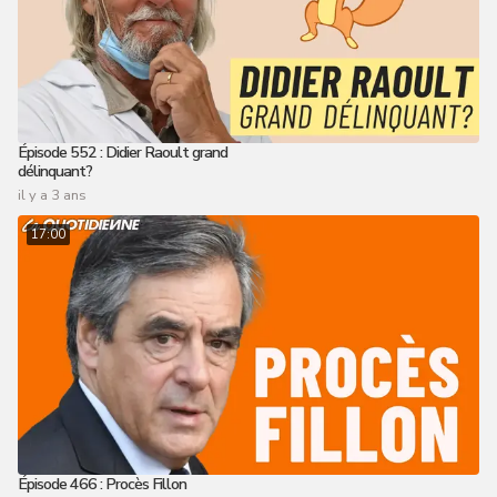
Épisode 552 : Didier Raoult grand
délinquant?
il y a 3 ans
17:00
Épisode 466 : Procès Fillon