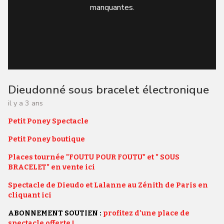
manquantes.
Dieudonné sous bracelet électronique
il y a 3 ans
Petit Poney Spectacle
Petit Poney boutique
Places tournée "FOUTU POUR FOUTU" et " SOUS
BRACELET" en vente ici
Spectacle de Dieudo et Lalanne au Zénith de Paris en
cliquant ici
ABONNEMENT SOUTIEN :
profitez d'une place de
spectacle offerte !