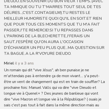
DIEUDO..EN SOUVENIR DU BON VIEUX TEMPS..(AVEC
TA MIMIQUE OU TU T'MARRES TOUT SEUL DE TES
DÉLIRES...,C'EST..CONTAGIEUX!).TU RESTES LE
MEILLEUR HUMORISTE QUOI QU'IL EN SOIT.ET RIEN
QUE POUR TOUS CES MOMENTS QUE TU M'A FAIT
PASSER,J'TE REMERCIE!.SI TU REPASSES DANS
L'PARKING DE LA BLECHERETTE,J'FERAIS UN
SAUT.J'ESPÈRE QU'ON AURA L'OCCASION
D'ÉCHANGER UN PEU PLUS QUE...MA QUESTION SUR
TA BAGUE..A LA R'VOYURE DIEUDO.
Miriel
il y a 3 ans
Un romain qui dit "vive Jésus", ah ben punaise je ne
m'attendais pas à entendre ça de mon vivant.... y'a peut-
être un vent de changement qui est en train de souffler? La
prochaine fois: Manuel Valls qui va dire "vive Dieudo et
longue vie à Quenel+ ? Des jeunes de banlieue qui vont
dire "vive Macron et longue vie à la République? ( ouais je
sais c'est pas tout à fait dans la même direction mais au