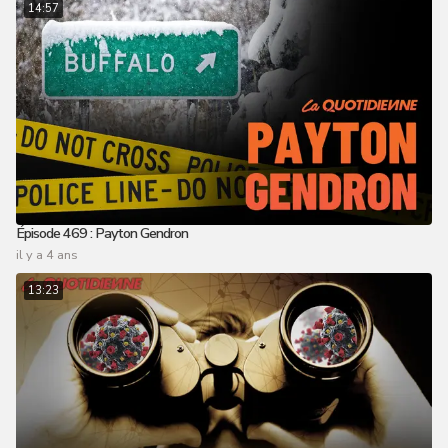
14:57
Épisode 469 : Payton Gendron
il y a 4 ans
13:23