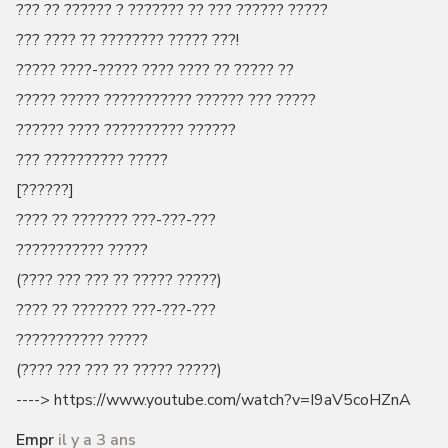
??? ?? ?????? ? ??????? ?? ??? ?????? ?????
??? ???? ?? ???????? ????? ???!
????? ????-????? ???? ???? ?? ????? ??
????? ????? ??????????? ?????? ??? ?????
?????? ???? ?????????? ??????
??? ?????????? ?????
[??????]
???? ?? ??????? ???-???-???
??????????? ?????
(???? ??? ??? ?? ????? ?????)
???? ?? ??????? ???-???-???
??????????? ?????
(???? ??? ??? ?? ????? ?????)
----> https://www.youtube.com/watch?v=I9aV5coHZnA
Empr
il y a 3 ans