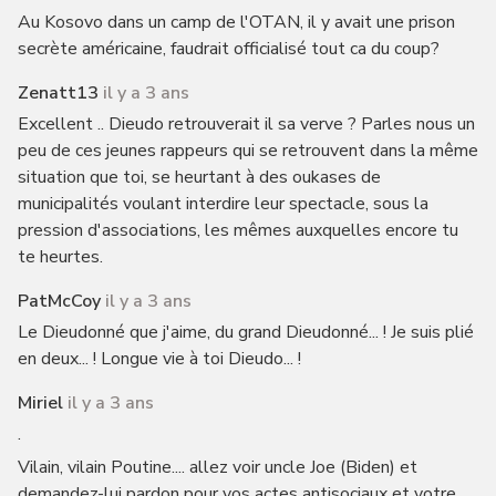
Au Kosovo dans un camp de l'OTAN, il y avait une prison
secrète américaine, faudrait officialisé tout ca du coup?
Zenatt13
il y a 3 ans
Excellent .. Dieudo retrouverait il sa verve ? Parles nous un
peu de ces jeunes rappeurs qui se retrouvent dans la même
situation que toi, se heurtant à des oukases de
municipalités voulant interdire leur spectacle, sous la
pression d'associations, les mêmes auxquelles encore tu
te heurtes.
PatMcCoy
il y a 3 ans
Le Dieudonné que j'aime, du grand Dieudonné... ! Je suis plié
en deux... ! Longue vie à toi Dieudo... !
Miriel
il y a 3 ans
.
Vilain, vilain Poutine.... allez voir uncle Joe (Biden) et
demandez-lui pardon pour vos actes antisociaux et votre