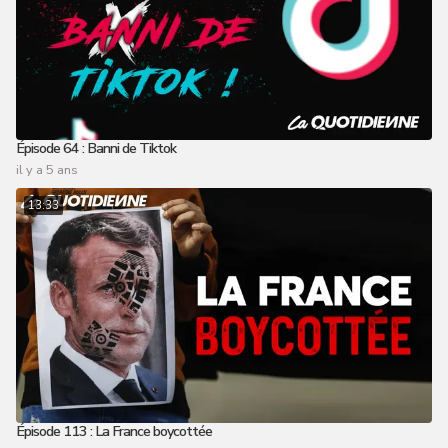
Épisode 64 : Banni de Tiktok
il y a 5 ans
13:33
Épisode 113 : La France boycottée