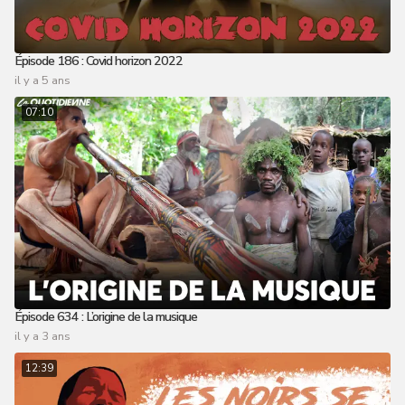
Épisode 186 : Covid horizon 2022
il y a 5 ans
07:10
Épisode 634 : L’origine de la musique
il y a 3 ans
12:39