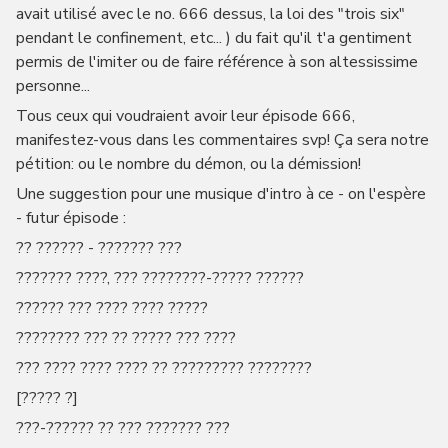
avait utilisé avec le no. 666 dessus, la loi des "trois six"
pendant le confinement, etc... ) du fait qu'il t'a gentiment
permis de l'imiter ou de faire référence à son altessissime
personne...
Tous ceux qui voudraient avoir leur épisode 666,
manifestez-vous dans les commentaires svp! Ça sera notre
pétition: ou le nombre du démon, ou la démission!
Une suggestion pour une musique d'intro à ce - on l'espère
- futur épisode :
?? ?????? - ??????? ???
??????? ????, ??? ????????-????? ??????
?????? ??? ???? ???? ?????
???????? ??? ?? ????? ??? ????
??? ???? ???? ???? ?? ????????? ????????
[????? ?]
???-?????? ?? ??? ??????? ???