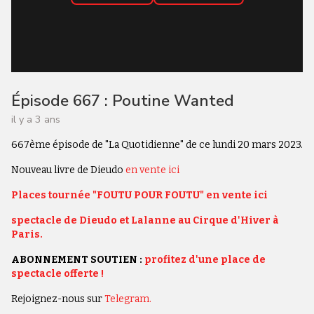
Épisode 667 : Poutine Wanted
il y a 3 ans
667ème épisode de "La Quotidienne" de ce lundi 20 mars 2023.
Nouveau livre de Dieudo
en vente ici
Places tournée "FOUTU POUR FOUTU" en vente ici
spectacle de Dieudo et Lalanne au Cirque d'Hiver à
Paris.
ABONNEMENT SOUTIEN :
profitez d'une place de
spectacle offerte !
Rejoignez-nous sur
Telegram.