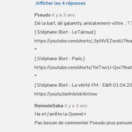
Afficher les 4 réponses
Pseudo
il y a 3 ans
Dé la bart, dé galamity, amicalement-vôtre .. ? 
[ Stéphane Blet - LeTalmud ]
https://youtube.com/shorts/_9pNVEZxsdU?fea
*
[ Stéphane Blet - Paris ]
https://youtube.com/shorts/YxITwcU-Qoc?fea
*
[ Stéphane Blet - La vérité FM - E&R 01.04.2
https://youtu.be/mIsIvkXmtxw
ReinedeSaba
il y a 3 ans
Ha et j'arrête la Quenel+
Pas besoin de commenter Pseudo plus personne