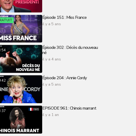
Épisode 151 : Miss France
RATUIT
il y a 5 ans
Épisode 302 : Décès du nouveau
3:54
né
il y a 4 ans
Épisode 204 : Annie Cordy
9:42
il y a 5 ans
EPISODE 961 : Chinois marrant
3:37
il y a 1 an