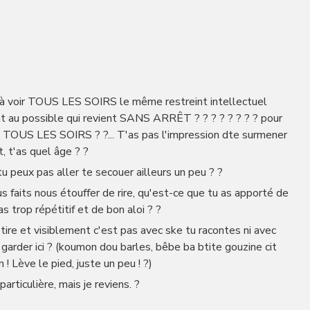
i, à voir TOUS LES SOIRS le même restreint intellectuel
 au possible qui revient SANS ARRÊT ? ? ? ? ? ? ? ? pour
US LES SOIRS ? ?... T'as pas l'impression dte surmener
, t'as quel âge ? ?
 tu peux pas aller te secouer ailleurs un peu ? ?
us faits nous étouffer de rire, qu'est-ce que tu as apporté de
as trop répétitif et de bon aloi ? ?
e tire et visiblement c'est pas avec ske tu racontes ni avec
 garder ici ? (koumon dou barles, bêbe ba btite gouzine cit
 ! Lève le pied, juste un peu ! ?)
articulière, mais je reviens. ?