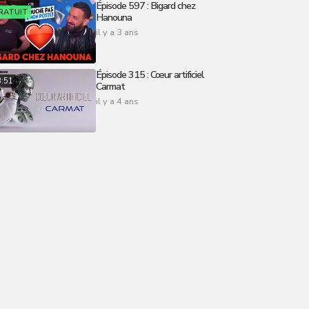
Épisode 597 : Bigard chez
RATUIT
Hanouna
il y a 3 ans
Épisode 315 : Cœur artificiel
3:51
Carmat
il y a 4 ans