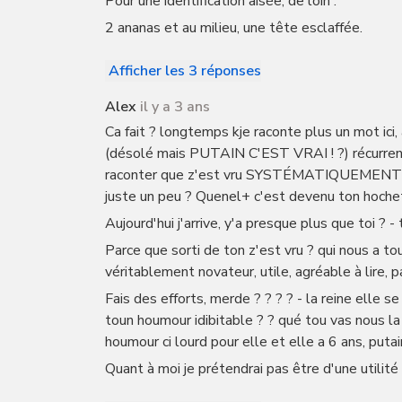
Pour une identification aisée, de loin :
2 ananas et au milieu, une tête esclaffée.
Afficher les 3 réponses
Alex
il y a 3 ans
Ca fait ? longtemps kje raconte plus un mot ic
(désolé mais PUTAIN C'EST VRAI ! ?) récurrent
raconter que z'est vru SYSTÉMATIQUEMENT TO
juste un peu ? Quenel+ c'est devenu ton hochet
Aujourd'hui j'arrive, y'a presque plus que toi ? -
Parce que sorti de ton z'est vru ? qui nous a to
véritablement novateur, utile, agréable à lire, p
Fais des efforts, merde ? ? ? ? - la reine elle s
toun houmour idibitable ? ? qué tou vas nous la
houmour ci lourd pour elle et elle a 6 ans, putain
Quant à moi je prétendrai pas être d'une utilité p