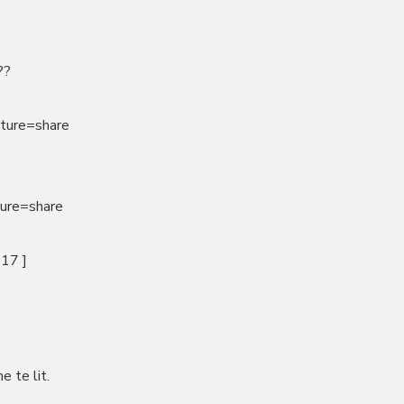
??
ture=share
ture=share
017 ]
 te lit.