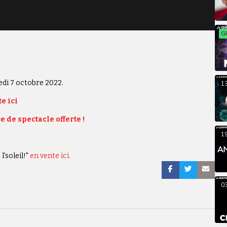
G
edi 7 octobre 2022.
1
e ici
e de spectacle offerte !
1
l'soleil!"
en vente ici.
0