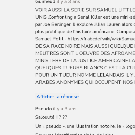
Guimeud
il y a 3 ans
VOIR AUSSI LA SERIE SUR SAMUEL LITTL
UNIS .Confronting a Serial Killer est une mini-
par Joe Berlinger. Il explore Jillian Lauren alors
plus prolifique de l'histoire américaine. Composé
Samuel Petit - https://fr.abcdef.wiki/wiki
DE SA RACE NOIRE MAIS AUSSI QUELQUE
MEUTRES SONT L OEUVRE DES AFROAMERI
MINISTERE DE LA JUSTICE AMERICAINE.L
QUELQUES TUEURS BLANCS C EST LA CU
POUR UN TUEUR NOMME LELANDAIS IL Y 
ARABES ANONYMES QUI OCCUPENT NOS P
Afficher la réponse
Pseudo
il y a 3 ans
Salouuté !! ? ??
Un « pseudo », une illustration notoire, le « logo