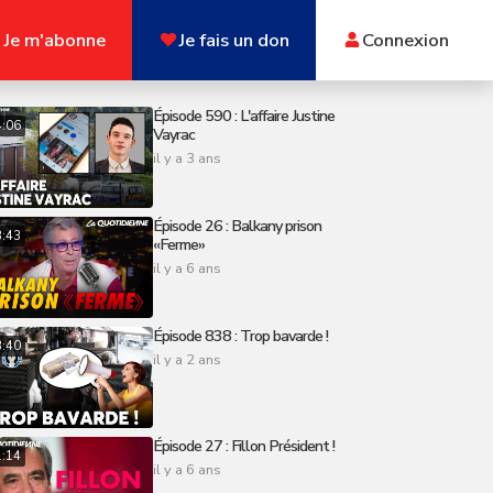
Je m'abonne
Je fais un don
Connexion
Épisode 590 : L'affaire Justine
4:06
Vayrac
il y a 3 ans
Épisode 26 : Balkany prison
3:43
«Ferme»
il y a 6 ans
Épisode 838 : Trop bavarde !
3:40
il y a 2 ans
Épisode 27 : Fillon Président !
1:14
il y a 6 ans