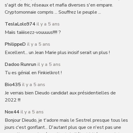
s'agit de fric, réseaux et mafia diverses s'en empare.
Cryptomonnaie compris ... Souffrez le peuple ...
TeslaLolo974
il y a 5 ans
Maiis taiiiisezz-vouuuus!!!!! ?
PhilippeD
il y a 5 ans
Excellent... un Jean Marie plus incisif serait un plus !
Dadoo Runrun
il y a 5 ans
Tu es génial en Finkielkrot !
Bio435
il y a 5 ans
Je verrais bien Dieudo candidat aux présidentielles de
2022 !!!
Nox44
il y a 5 ans
Bonjour Dieudo, je t'adore mais le Sestrel presque tous les
jours c'est gonflant... D'autant plus que ce n'est pas une