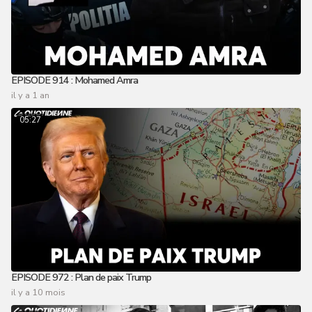
EPISODE 914 : Mohamed Amra
il y a 1 an
05:27
EPISODE 972 : Plan de paix Trump
il y a 10 mois