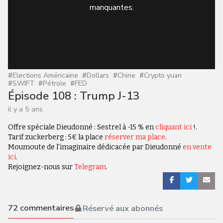
manquantes.
#
Elections Américaine
#
Dollars
#
Chine
#
Crypto yuan
#
SWIFT
#
Pétrole
#
FED
Épisode 108 : Trump J-13
il y a 5 ans
Offre spéciale Dieudonné : Sestrel à -15 % en
cliquant ici
!.
Tarif zuckerberg : 5€ la place
réserver ma place
.
Moumoute de l'imaginaire dédicacée par Dieudonné
en vente
ici
.
Rejoignez-nous sur
Telegram
.
72
commentaires
Réservé aux abonnés