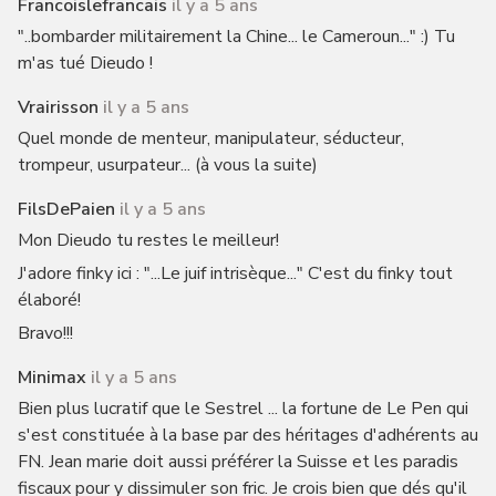
Francoislefrancais
il y a 5 ans
"..bombarder militairement la Chine... le Cameroun..." :) Tu
m'as tué Dieudo !
Vrairisson
il y a 5 ans
Quel monde de menteur, manipulateur, séducteur,
trompeur, usurpateur... (à vous la suite)
FilsDePaien
il y a 5 ans
Mon Dieudo tu restes le meilleur!
J'adore finky ici : "...Le juif intrisèque..." C'est du finky tout
élaboré!
Bravo!!!
Minimax
il y a 5 ans
Bien plus lucratif que le Sestrel ... la fortune de Le Pen qui
s'est constituée à la base par des héritages d'adhérents au
FN. Jean marie doit aussi préférer la Suisse et les paradis
fiscaux pour y dissimuler son fric. Je crois bien que dés qu'il