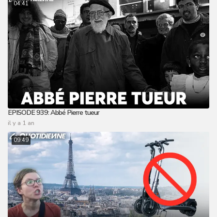
04:41
EPISODE 939: Abbé Pierre tueur
il y a 1 an
09:49