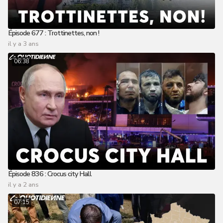
Épisode 677 : Trottinettes, non !
il y a 3 ans
06:38
Épisode 836 : Crocus city Hall
il y a 2 ans
07:15