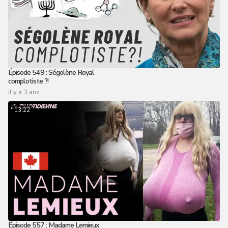
Épisode 549 : Ségolène Royal
complotiste ?!
il y a 3 ans
13:22
Épisode 557 : Madame Lemieux