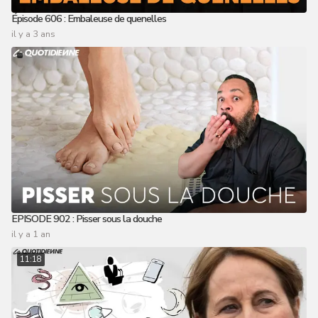
Épisode 606 : Embaleuse de quenelles
il y a 3 ans
EPISODE 902 : Pisser sous la douche
il y a 1 an
11:18