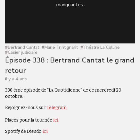
manquantes.
#
Bertrand Cantat
#
Marie Trintignant
#
Théatre La Colline
#
Casier judiciare
Épisode 338 : Bertrand Cantat le grand
retour
il y a 4 ans
338 ème épisode de "La Quotidienne" de ce mercredi 20
octobre.
Rejoignez-nous sur
Telegram
.
Places pour la tournée
ici
Spotify de Dieudo
ici