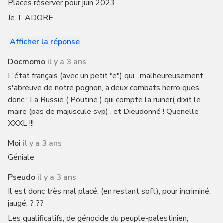
Places réserver pour juin 2023 ..
Je T ADORE
Afficher la réponse
Docmomo
il y a 3 ans
L'état français (avec un petit "e") qui , malheureusement ,
s'abreuve de notre pognon, a deux combats herroïques
donc : La Russie ( Poutine ) qui compte la ruiner( dixit le
maire (pas de majuscule svp) , et Dieudonné ! Quenelle
XXXL !!!
Moi
il y a 3 ans
Géniale
Pseudo
il y a 3 ans
Il est donc très mal placé, (en restant soft), pour incriminé,
jaugé, ? ??
Les qualificatifs, de génocide du peuple-palestinien,