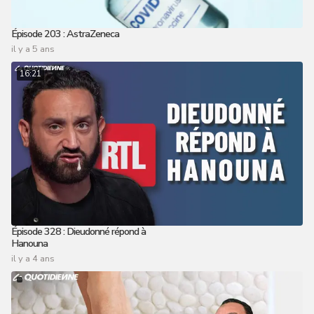
Épisode 203 : AstraZeneca
il y a 5 ans
16:21
Épisode 328 : Dieudonné répond à
Hanouna
il y a 4 ans