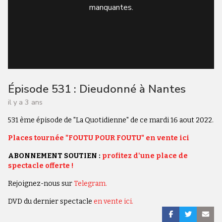
manquantes.
Épisode 531 : Dieudonné à Nantes
il y a 3 ans
531 ème épisode de "La Quotidienne" de ce mardi 16 aout 2022.
Places tournée "FOUTU POUR FOUTU" en vente ici
ABONNEMENT SOUTIEN :
profitez d'une place de
spectacle offerte !
Rejoignez-nous sur
Telegram.
DVD du dernier spectacle
en vente ici.