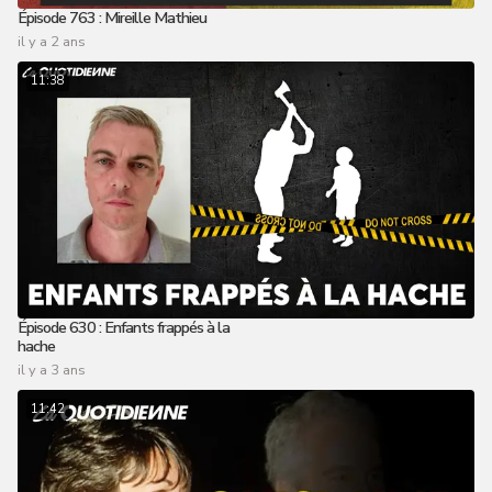
Épisode 763 : Mireille Mathieu
il y a 2 ans
11:38
Épisode 630 : Enfants frappés à la
hache
il y a 3 ans
11:42