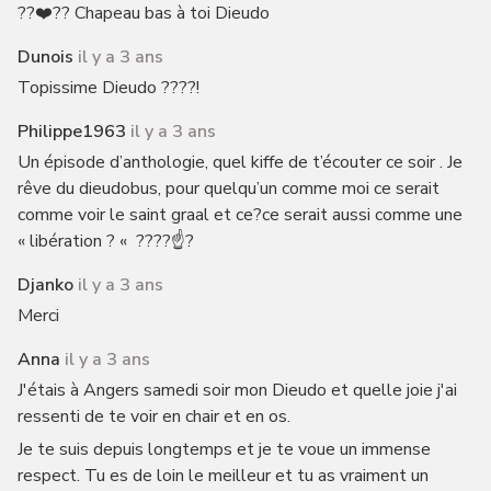
??❤️?? Chapeau bas à toi Dieudo
Dunois
il y a 3 ans
Topissime Dieudo ????!
Philippe1963
il y a 3 ans
Un épisode d’anthologie, quel kiffe de t’écouter ce soir . Je
rêve du dieudobus, pour quelqu’un comme moi ce serait
comme voir le saint graal et ce?ce serait aussi comme une
« libération ? « ????☝️?
Djanko
il y a 3 ans
Merci
Anna
il y a 3 ans
J'étais à Angers samedi soir mon Dieudo et quelle joie j'ai
ressenti de te voir en chair et en os.
Je te suis depuis longtemps et je te voue un immense
respect. Tu es de loin le meilleur et tu as vraiment un