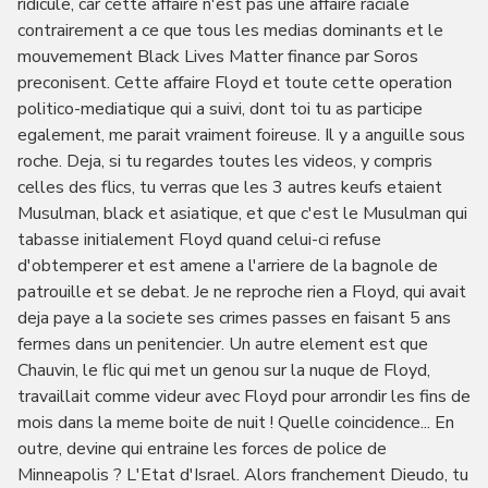
ridicule, car cette affaire n'est pas une affaire raciale
contrairement a ce que tous les medias dominants et le
mouvemement Black Lives Matter finance par Soros
preconisent. Cette affaire Floyd et toute cette operation
politico-mediatique qui a suivi, dont toi tu as participe
egalement, me parait vraiment foireuse. Il y a anguille sous
roche. Deja, si tu regardes toutes les videos, y compris
celles des flics, tu verras que les 3 autres keufs etaient
Musulman, black et asiatique, et que c'est le Musulman qui
tabasse initialement Floyd quand celui-ci refuse
d'obtemperer et est amene a l'arriere de la bagnole de
patrouille et se debat. Je ne reproche rien a Floyd, qui avait
deja paye a la societe ses crimes passes en faisant 5 ans
fermes dans un penitencier. Un autre element est que
Chauvin, le flic qui met un genou sur la nuque de Floyd,
travaillait comme videur avec Floyd pour arrondir les fins de
mois dans la meme boite de nuit ! Quelle coincidence... En
outre, devine qui entraine les forces de police de
Minneapolis ? L'Etat d'Israel. Alors franchement Dieudo, tu