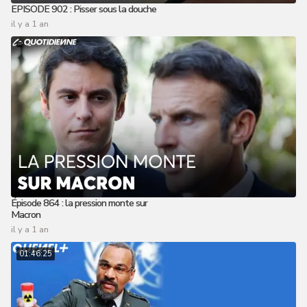
EPISODE 902 : Pisser sous la douche
il y a 1 an
Épisode 864 : la pression monte sur
Macron
il y a 1 an
01:46:25