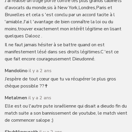
J'ai réalisé un litige porté contre les plus grands cabinets
d'avocats du monde,sis à New York,Londres,Paris et
Bruxelles et cela s 'est conclu par un accord tacite à l
'amiable.J'ai l 'avantage de bien connaître la loi ou du
moins,trouver exactement mon intérêt légitime en lisant
quelques Dalooz .
Il ne faut jamais hésiter à se battre quand on est
manifestement lésé dans ses droits légitimes.C 'est ce
que fait encore courageusement Dieudonné.
Mandolino
il y a 2 ans
J’espère de tout cœur que tu va récupérer le plus gros
chèque possible ??✝️
Metalmen
il y a 2 ans
Elle est ou l'autre pute israélienne qui disait a dieudo fin du
match suite a son bannissement de youtube, le match vient
de commencer salope ;)