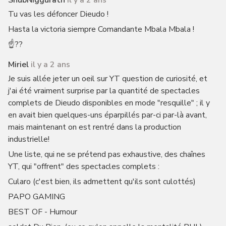
ShubNiggurath
il y a 2 ans
Tu vas les défoncer Dieudo !
Hasta la victoria siempre Comandante Mbala Mbala !
☝️??
Miriel
il y a 2 ans
Je suis allée jeter un oeil sur YT question de curiosité, et
j'ai été vraiment surprise par la quantité de spectacles
complets de Dieudo disponibles en mode "resquille" ; il y
en avait bien quelques-uns éparpillés par-ci par-là avant,
mais maintenant on est rentré dans la production
industrielle!
Une liste, qui ne se prétend pas exhaustive, des chaînes
YT, qui "offrent" des spectacles complets :
Cularo (c'est bien, ils admettent qu'ils sont culottés)
PAPO GAMING
BEST OF - Humour