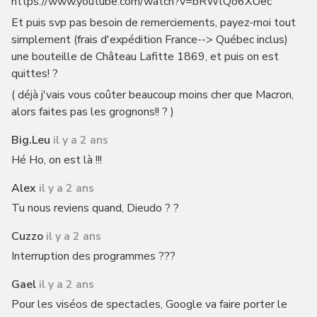
https://www.youtube.com/watch?v=bRWlQo6XUec
Et puis svp pas besoin de remerciements, payez-moi tout
simplement (frais d'expédition France--> Québec inclus)
une bouteille de Château Lafitte 1869, et puis on est
quittes! ?
( déjà j'vais vous coûter beaucoup moins cher que Macron,
alors faites pas les grognons!! ? )
Big.leu
il y a 2 ans
Hé Ho, on est là !!!
Alex
il y a 2 ans
Tu nous reviens quand, Dieudo ? ?
Cuzzo
il y a 2 ans
Interruption des programmes ???
Gael
il y a 2 ans
Pour les viséos de spectacles, Google va faire porter le