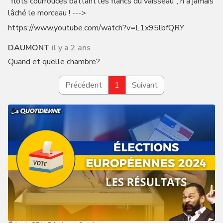
"flots courroucés battant les flancs du vaisseau", n'a jamais
lâché le morceau ! --->
https://www.youtube.com/watch?v=L1x95lbfQRY
DAUMONT
il y a 2 ans
Quand et quelle chambre?
Précédent
1
Suivant