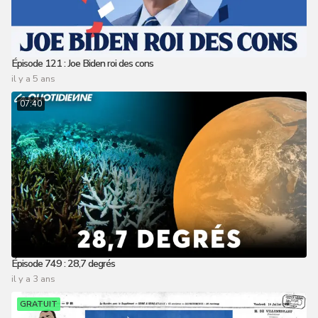
Épisode 121 : Joe Biden roi des cons
il y a 5 ans
07:40
Épisode 749 : 28,7 degrés
il y a 3 ans
GRATUIT