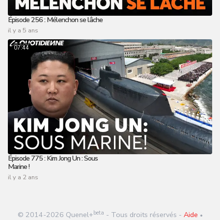
Épisode 256 : Mélenchon se lâche
il y a 5 ans
07:44
Épisode 775 : Kim Jong Un : Sous
Marine !
il y a 2 ans
beta
© 2014-
2026
Quenel+
- Tous droits réservés -
Aide
•