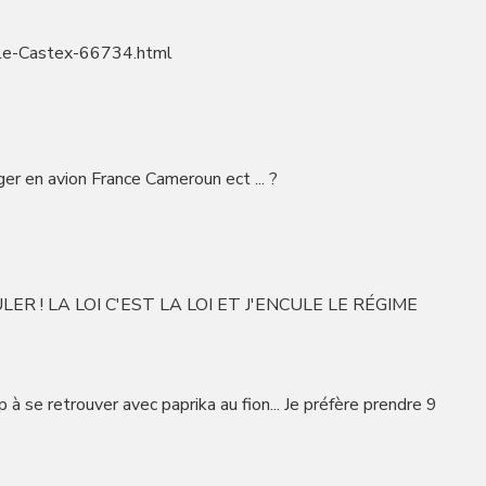
eule-Castex-66734.html
ger en avion France Cameroun ect ... ?
ER ! LA LOI C'EST LA LOI ET J'ENCULE LE RÉGIME
p à se retrouver avec paprika au fion... Je préfère prendre 9