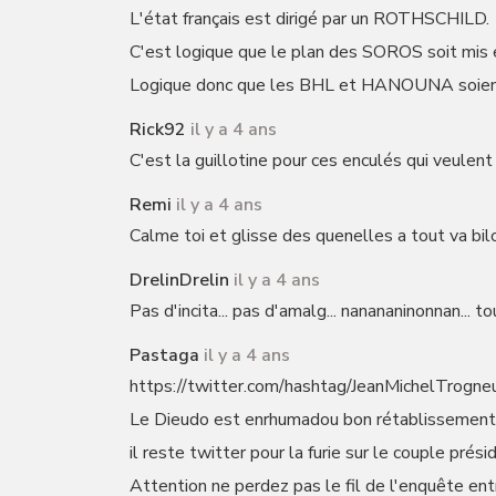
L'état français est dirigé par un ROTHSCHILD.
C'est logique que le plan des SOROS soit mis 
Logique donc que les BHL et HANOUNA soient
Rick92
il y a 4 ans
C'est la guillotine pour ces enculés qui veulent
Remi
il y a 4 ans
Calme toi et glisse des quenelles a tout va bil
DrelinDrelin
il y a 4 ans
Pas d'incita... pas d'amalg... nanananinonnan... to
Pastaga
il y a 4 ans
https://twitter.com/hashtag/JeanMichelTrogne
Le Dieudo est enrhumadou bon rétablissement 
il reste twitter pour la furie sur le couple préside
Attention ne perdez pas le fil de l'enquête ent