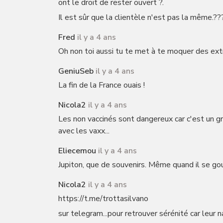
ont le droit de rester ouvert ?.
Il est sûr que la clientèle n'est pas la même.??
Fred
il y a 4 ans
Oh non toi aussi tu te met à te moquer des ext
GeniuSeb
il y a 4 ans
La fin de la France ouais !
Nicola2
il y a 4 ans
Les non vaccinés sont dangereux car c'est un gr
avec les vaxx...
Eliecemou
il y a 4 ans
Jupiton, que de souvenirs. Même quand il se go
Nicola2
il y a 4 ans
https://t.me/trottasilvano
sur telegram...pour retrouver sérénité car leur na