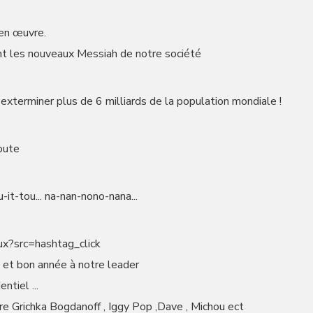
en œuvre.
 les nouveaux Messiah de notre société
 exterminer plus de 6 milliards de la population mondiale !
oute
u-it-tou... na-nan-nono-nana...
ux?src=hashtag_click
et bon année à notre leader
ntiel ...
re Grichka Bogdanoff , Iggy Pop ,Dave , Michou ect