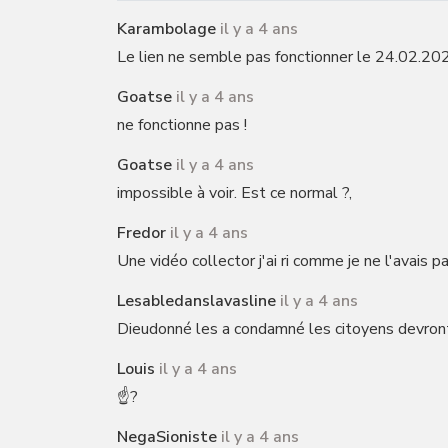
Karambolage
il y a 4 ans
Le lien ne semble pas fonctionner le 24.02.20
Goatse
il y a 4 ans
ne fonctionne pas !
Goatse
il y a 4 ans
impossible à voir. Est ce normal ?,
Fredor
il y a 4 ans
Une vidéo collector j'ai ri comme je ne l'avais p
Lesabledanslavasline
il y a 4 ans
Dieudonné les a condamné les citoyens devront
Louis
il y a 4 ans
☝️?
NegaSioniste
il y a 4 ans