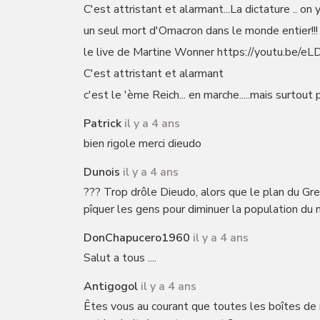
C'est attristant et alarmant...La dictature .. on y 
un seul mort d'Omacron dans le monde entier!!!
le live de Martine Wonner https://youtu.be/eL
C'est attristant et alarmant
c'est le 'ème Reich... en marche.....mais surtout p
Patrick
il y a 4 ans
bien rigole merci dieudo
Dunois
il y a 4 ans
??? Trop drôle Dieudo, alors que le plan du Gr
pîquer les gens pour diminuer la population du
DonChapucero1960
il y a 4 ans
Salut a tous ....
Antigogol
il y a 4 ans
Êtes vous au courant que toutes les boîtes de 