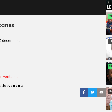
G
ccinés
30 décembre.
1
G
n vente ici.
intervenants !
0