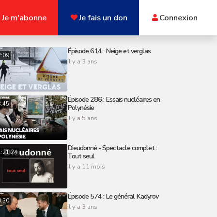
Je m'abonne
Je fais un don
Connexion
Épisode 614 : Neige et verglas
2:09
il y a 3 ans
Épisode 286 : Essais nucléaires en
3:45
Polynésie
il y a 5 ans
Dieudonné - Spectacle complet :
:21:24
Tout seul
il y a 11 mois
Épisode 574 : Le général Kadyrov
0:30
il y a 3 ans