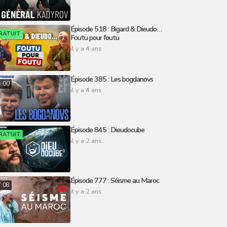
Épisode 518 : Bigard & Dieudo…
RATUIT
Foutu pour foutu
il y a 4 ans
Épisode 385 : Les bogdanovs
4:00
il y a 4 ans
Épisode 845 : Dieudocube
RATUIT
il y a 2 ans
Épisode 777 : Séisme au Maroc
7:08
il y a 2 ans