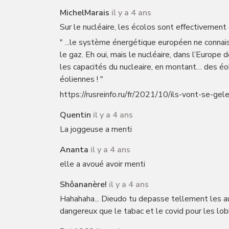
MichelMarais
il y a 4 ans
Sur le nucléaire, les écolos sont effectivement
" ...le système énergétique européen ne connaissa
le gaz. Eh oui, mais le nucléaire, dans l’Europe
les capacités du nucleaire, en montant… des éo
éoliennes ! "
https://rusreinfo.ru/fr/2021/10/ils-vont-se-gel
Quentin
il y a 4 ans
La joggeuse a menti
Ananta
il y a 4 ans
elle a avoué avoir menti
Shôananère!
il y a 4 ans
Hahahaha... Dieudo tu depasse tellement les aut
dangereux que le tabac et le covid pour les lob