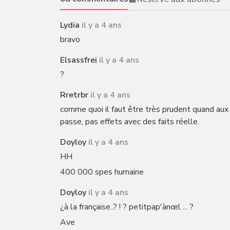
Lydia
il y a 4 ans
bravo
Elsassfrei
il y a 4 ans
?
Rretrbr
il y a 4 ans
comme quoi il faut être très prudent quand aux 
passe, pas effets avec des faits réelle.
Doyloy
il y a 4 ans
HH
400 000 spes humaine
Doyloy
il y a 4 ans
¿à la française..? ! ? petitpap'ànœl ... ?
Ave