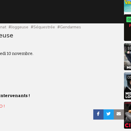
G
nat
#
Joggeuse
#
Séquestrée
#
Gendarmes
geuse
1
redi 10 novembre.
0
intervenants !
O !