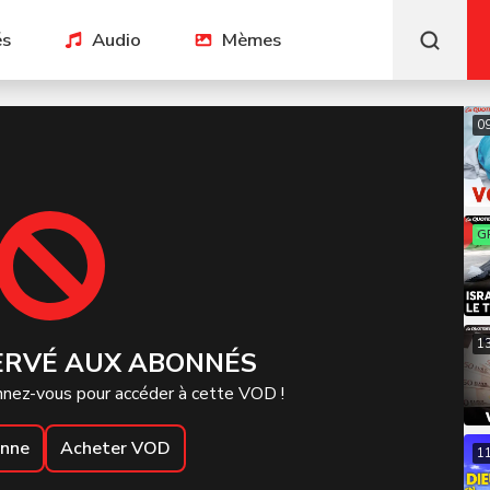
és
Audio
Mèmes
0
G
1
ERVÉ AUX ABONNÉS
nez-vous pour accéder à cette VOD !
onne
Acheter VOD
1