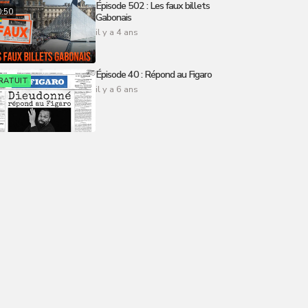
Épisode 502 : Les faux billets
0:50
Gabonais
il y a 4 ans
Épisode 40 : Répond au Figaro
RATUIT
il y a 6 ans