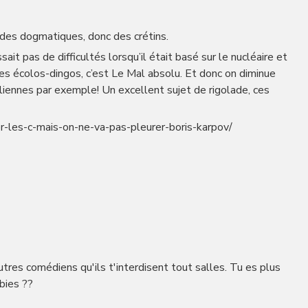
 des dogmatiques, donc des crétins.
it pas de difficultés lorsqu’il était basé sur le nucléaire et
 des écolos-dingos, c’est Le Mal absolu. Et donc on diminue
liennes par exemple! Un excellent sujet de rigolade, ces
er-les-c-mais-on-ne-va-pas-pleurer-boris-karpov/
res comédiens qu'ils t'interdisent tout salles. Tu es plus
bies ??