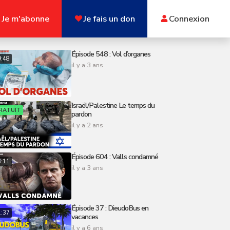
Je m'abonne
Je fais un don
Connexion
Épisode 548 : Vol d’organes
9:48
il y a 3 ans
Israël/Palestine Le temps du
RATUIT
pardon
il y a 2 ans
Épisode 604 : Valls condamné
3:11
il y a 3 ans
Épisode 37 : DieudoBus en
1:37
vacances
il y a 6 ans