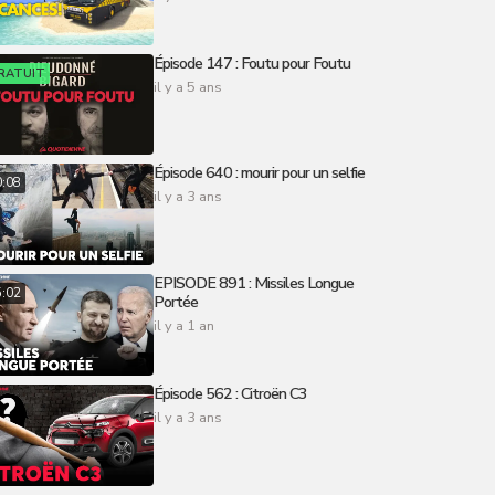
Épisode 147 : Foutu pour Foutu
RATUIT
il y a 5 ans
Épisode 640 : mourir pour un selfie
0:08
il y a 3 ans
EPISODE 891 : Missiles Longue
5:02
Portée
il y a 1 an
Épisode 562 : Citroën C3
il y a 3 ans