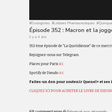
#
Ecologistes
#
Lobbies Pharmaceutiques
#
Quinque
Épisode 352 : Macron et la jog
il y a 4 ans
352 ème épisode de "La Quotidienne" de ce merc
Rejoignez-nous sur Telegram.
Places pour Paris
ici
Spotify de Dieudo
ici
Faites-un don pour soutenir Quenel+ et ses 
CLIQUEZ ICI POUR ACHETER LE LIVRE DE DIEUD
68
commentaires
Réservé aux abonnés