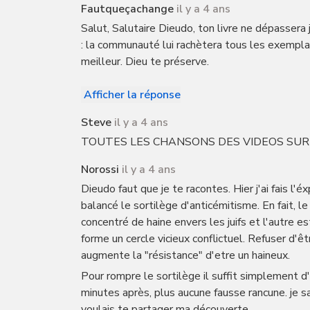
Fautqueçachange
il y a 4 ans
Salut, Salutaire Dieudo, ton livre ne dépassera j
: la communauté lui rachètera tous les exemplai
meilleur. Dieu te préserve.
Afficher la réponse
Steve
il y a 4 ans
TOUTES LES CHANSONS DES VIDEOS SUR S
Norossi
il y a 4 ans
Dieudo faut que je te racontes. Hier j'ai fais l
balancé le sortilège d'anticémitisme. En fait, 
concentré de haine envers les juifs et l'autre e
forme un cercle vicieux conflictuel. Refuser d'ê
augmente la "résistance" d'etre un haineux.
Pour rompre le sortilège il suffit simplement d'
minutes après, plus aucune fausse rancune. je s
voulais te partager ma découverte.