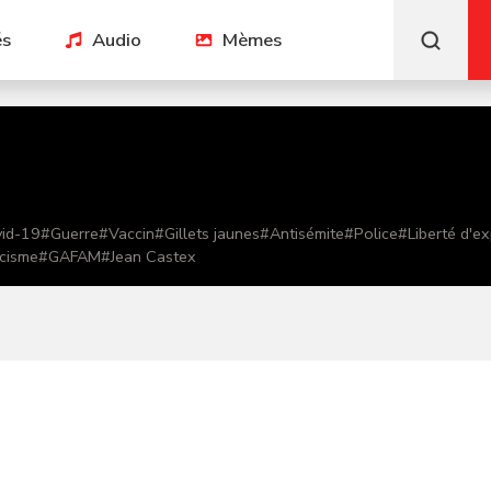
és
Audio
Mèmes
id-19
#
Guerre
#
Vaccin
#
Gillets jaunes
#
Antisémite
#
Police
#
Liberté d'e
cisme
#
GAFAM
#
Jean Castex