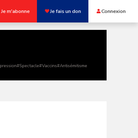
Je m'abonne
Je fais un don
Connexion
xpression
#
Spectacle
#
Vaccins
#
Antisémitisme