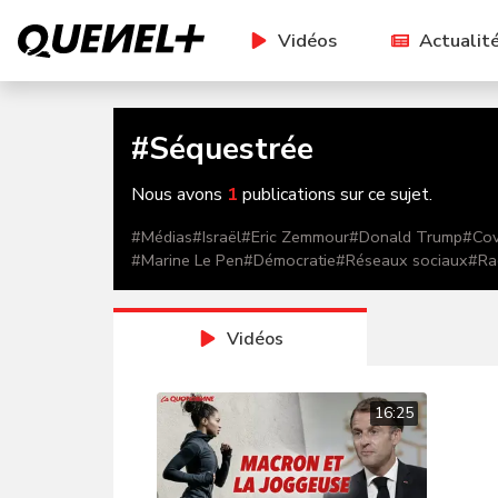
Vidéos
Actualit
#
Séquestrée
Nous avons
1
publications sur ce sujet.
#
Médias
#
Israël
#
Eric Zemmour
#
Donald Trump
#
Cov
#
Marine Le Pen
#
Démocratie
#
Réseaux sociaux
#
Ra
Vidéos
16:25