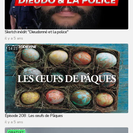
Sketch inédit "Dieudonné et la police"
il y a 5 ans
14:23
Épisode 208 : Les œufs de Pâques
il y a 5 ans
GRATUIT