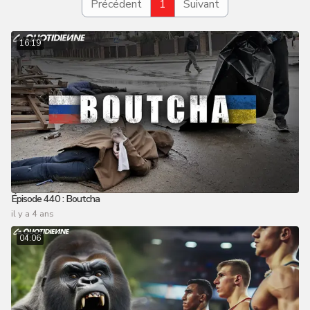
Précédent
1
Suivant
16:19
Épisode 440 : Boutcha
il y a 4 ans
04:06