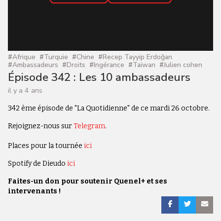
#
Afrique
#
Turquie
#
Chine
#
Recep Tayyip Erdoğan
#
Ambassadeurs
#
Droits
#
Ingérance
#
Taiwan
#
Julien cohen
Épisode 342 : Les 10 ambassadeurs
il y a 4 ans
342 ème épisode de "La Quotidienne" de ce mardi 26 octobre.
Rejoignez-nous sur
Telegram
.
Places pour la tournée
ici
Spotify de Dieudo
ici
Faites-un don pour soutenir Quenel+ et ses
intervenants !