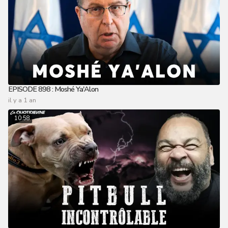
EPISODE 898 : Moshé Ya'Alon
il y a 1 an
10:58