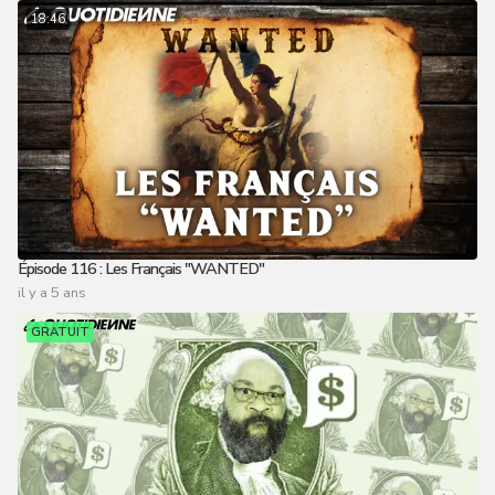
18:46
Épisode 116 : Les Français "WANTED"
il y a 5 ans
GRATUIT