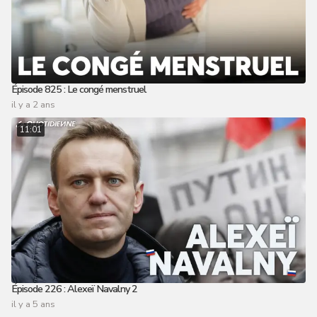
Épisode 825 : Le congé menstruel
il y a 2 ans
11:01
Épisode 226 : Alexeï Navalny 2
il y a 5 ans