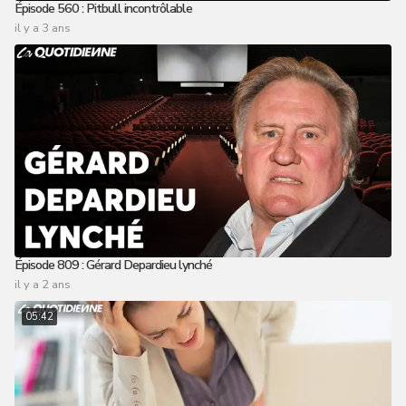
Épisode 560 : Pitbull incontrôlable
il y a 3 ans
Épisode 809 : Gérard Depardieu lynché
il y a 2 ans
05:42