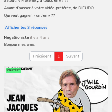
Salouti, y Fraternity, à touss éh !! ? ??
Avant d’passer à votre vidéo-préférée, de DIEUDO,
Qui veut gagner, « un J’en » ??
Afficher les 3 réponses
NegaSioniste
il y a 4 ans
Bonjour mes amis
Précédent
1
Suivant
GRATUIT