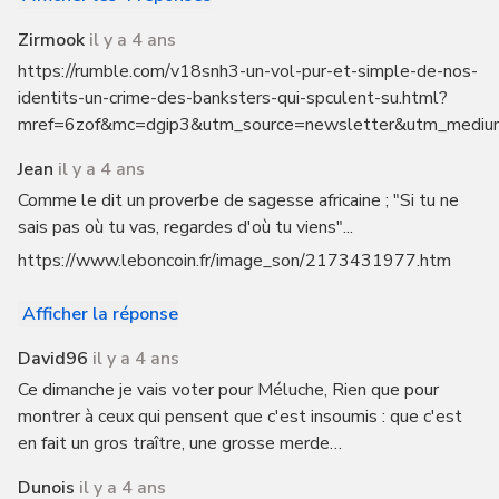
Zirmook
il y a 4 ans
https://rumble.com/v18snh3-un-vol-pur-et-simple-de-nos-
identits-un-crime-des-banksters-qui-spculent-su.html?
mref=6zof&mc=dgip3&utm_source=newsletter&utm_mediu
Jean
il y a 4 ans
Comme le dit un proverbe de sagesse africaine ; "Si tu ne
sais pas où tu vas, regardes d'où tu viens"...
https://www.leboncoin.fr/image_son/2173431977.htm
Afficher la réponse
David96
il y a 4 ans
Ce dimanche je vais voter pour Méluche, Rien que pour
montrer à ceux qui pensent que c'est insoumis : que c'est
en fait un gros traître, une grosse merde…
Dunois
il y a 4 ans