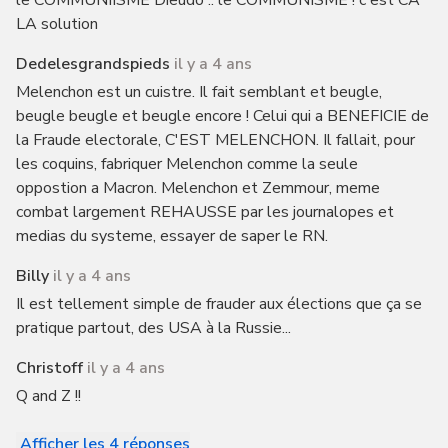
le COMMUNIISME Dieudo .. le COMMUNISME ! c'est CA
LA solution
Dedelesgrandspieds
il y a 4 ans
Melenchon est un cuistre. Il fait semblant et beugle,
beugle beugle et beugle encore ! Celui qui a BENEFICIE de
la Fraude electorale, C'EST MELENCHON. Il fallait, pour
les coquins, fabriquer Melenchon comme la seule
oppostion a Macron. Melenchon et Zemmour, meme
combat largement REHAUSSE par les journalopes et
medias du systeme, essayer de saper le RN.
Billy
il y a 4 ans
Il est tellement simple de frauder aux élections que ça se
pratique partout, des USA à la Russie...
Christoff
il y a 4 ans
Q and Z !!
Afficher les 4 réponses