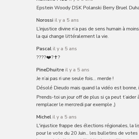
Epstein Woody DSK Polanski Berry Bruel Duha
Norossi
il y a 5 ans
L’injustice divine n’a pas de sens humain à moins
la qui change littéralement la vie.
Pascal
il y a 5 ans
????❤️?✝️?
PineDhuitre
il y a 5 ans
Je n’ai pas ri une seule fois… merde !
Désolé Dieudo mais quand la vidéo est bonne, il 
Prends-toi un jour off de plus si ça peut t’aide
remplacer le mercredi par exemple ,)
Michel
il y a 5 ans
L'injustice frappe des élections régionales, l
pour le vote du 20 Juin... les bulletins de votes