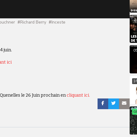
ouchner
#
Richard Berry
#
Inceste
 juin.
0
ant ici
1
 Quenelles le 26 Juin prochain en
cliquant ici.
G