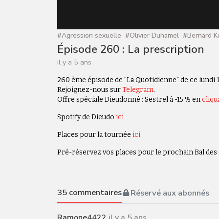
#
Agression sexuelle
#
Olivier Duhamel
#
Bernard K
Épisode 260 : La prescription
il y a 5 ans
260 ème épisode de "La Quotidienne" de ce lundi 14
Rejoignez-nous sur
Telegram
.
Offre spéciale Dieudonné : Sestrel à -15 % en
cliqu
Spotify de Dieudo
ici
Places pour la tournée
ici
Pré-réservez vos places pour le prochain Bal des
35
commentaires
Réservé aux abonnés
Ramone4422
il y a 5 ans