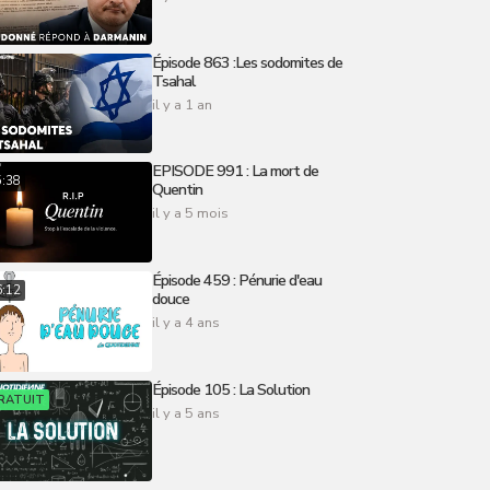
Épisode 863 :Les sodomites de
Tsahal
il y a 1 an
EPISODE 991 : La mort de
5:38
Quentin
il y a 5 mois
Épisode 459 : Pénurie d'eau
6:12
douce
il y a 4 ans
Épisode 105 : La Solution
RATUIT
il y a 5 ans