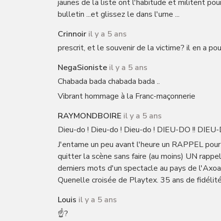
jaunes de la liste ont l'habitude et militent po
bulletin ...et glissez le dans l'urne ...
Crinnoir
il y a 5 ans
prescrit, et le souvenir de la victime? il en a 
NegaSioniste
il y a 5 ans
Chabada bada chabada bada ..
Vibrant hommage à la Franc-maçonnerie
RAYMONDBOIRE
il y a 5 ans
Dieu-do ! Dieu-do ! Dieu-do ! DIEU-DO !! DIEU
J'entame un peu avant l'heure un RAPPEL pour l'
quitter la scène sans faire (au moins) UN rappel !
derniers mots d'un spectacle au pays de l'Axo
Quenelle croisée de Playtex. 35 ans de fidélité 
Louis
il y a 5 ans
☝️?