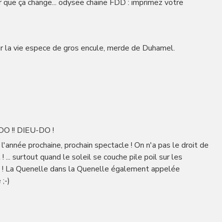
ur que ça change... odysee chaine FDD : imprimez votre
pour la vie espece de gros encule, merde de Duhamel.
-DO !! DIEU-DO !
année prochaine, prochain spectacle ! On n'a pas le droit de
 ... surtout quand le soleil se couche pile poil sur les
a ! La Quenelle dans la Quenelle également appelée
;-)