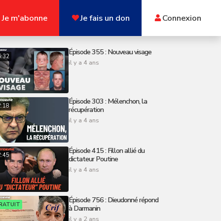
Je m'abonne
Je fais un don
Connexion
Épisode 355 : Nouveau visage
6:32
il y a 4 ans
Épisode 303 : Mélenchon, la
2:18
récupération
il y a 4 ans
Épisode 415 : Fillon allié du
2:45
dictateur Poutine
il y a 4 ans
Épisode 756 : Dieudonné répond
RATUIT
à Darmanin
il y a 2 ans