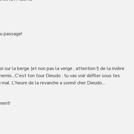
 au passage!
i sur la berge (et non pas la verge , attention !) de la rivière
emis....C'est ton tour Dieudo : tu vas voir défiler sous tes
u mal. L'heure de la revanche a sonné cher Dieudo....
mment!