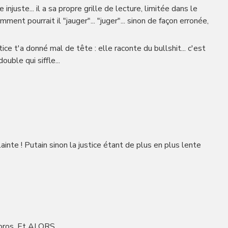
uste... il a sa propre grille de lecture, limitée dans le
ent pourrait il "jauger"... "juger"... sinon de façon erronée,
ce t'a donné mal de tête : elle raconte du bullshit... c'est
ouble qui siffle...
lainte ! Putain sinon la justice étant de plus en plus lente
Soros ,Et ALORS