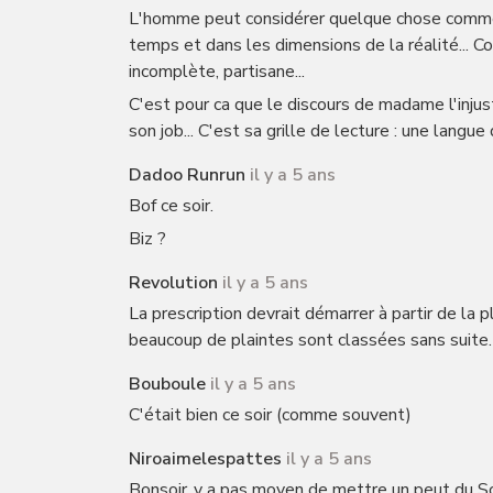
L'homme peut considérer quelque chose comme inj
temps et dans les dimensions de la réalité... Comm
incomplète, partisane...
C'est pour ca que le discours de madame l'injusti
son job... C'est sa grille de lecture : une langue d
Dadoo Runrun
il y a 5 ans
Bof ce soir.
Biz ?
Revolution
il y a 5 ans
La prescription devrait démarrer à partir de la p
beaucoup de plaintes sont classées sans suite.
Bouboule
il y a 5 ans
C'était bien ce soir (comme souvent)
Niroaimelespattes
il y a 5 ans
Bonsoir ,y a pas moyen de mettre un peut du 