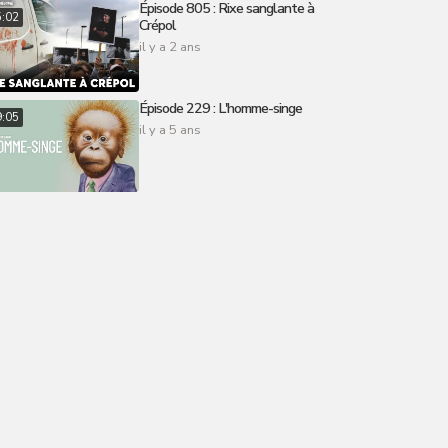
Épisode 805 : Rixe sanglante à
5:02
Crépol
il y a 2 ans
Épisode 229 : L'homme-singe
9:05
il y a 5 ans