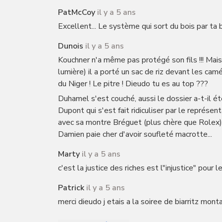
PatMcCoy
il y a 5 ans
Excellent... Le système qui sort du bois par ta 
Dunois
il y a 5 ans
Kouchner n'a même pas protégé son fils !!! Mai
lumière) il a porté un sac de riz devant les cam
du Niger ! Le pitre ! Dieudo tu es au top ???
Duhamel s'est couché, aussi le dossier a-t-il été 
Dupont qui s'est fait ridiculiser par le représ
avec sa montre Bréguet (plus chère que Rolex).
Damien paie cher d'avoir soufleté macrotte...
Marty
il y a 5 ans
c'est la justice des riches est l"injustice" pour le
Patrick
il y a 5 ans
merci dieudo j etais a la soiree de biarritz mon