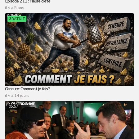
Épisode 211 : Heure d'été
il y a 5 ans
GRATUIT
Censure: Comment je fais?
il y a 14 jours
05:57