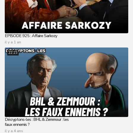
EPISODE 925 : Affaire Sarkozy
il y a 1 an
22:23
Décryptons-les : BHL & Zemmour : les
faux ennemis ?
il y a 4 ans