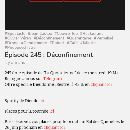
#
Spectacle
#
Jean Castex
#
Couvre-feu
#
Restaurant
#
Olivier Véran
#
Déconfinement
#
Quarantaine
#
Verbalisé
#
Drone
#
Gendarmerie
#
Robert
#
Café
#
Juliette
#
Pedopsychiatre
Épisode 245 : Déconfinement
il y a 5 ans
245 ème épisode de "La Quotidienne" de ce mercredi 19 Mai.
Rejoignez-nous sur
Telegram
.
Offre spéciale Dieudonné : Sestrel à -15 % en
cliquant ici
Spotify de Dieudo
ici
Places pour la tournée
ici
Pré-réservez vos places pour le prochain Bal des Quenelles le
26 Juin prochain en
cliquant ici.