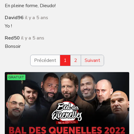
En pleine forme, Dieudo!
David96
il y a 5 ans
Yo !
Red50
il y a 5 ans
Bonsoir
Précédent
1
2
Suivant
GRATUIT