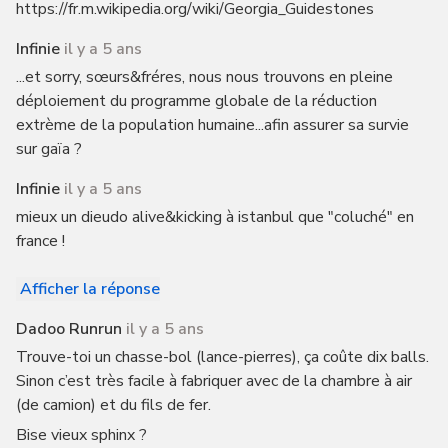
https://fr.m.wikipedia.org/wiki/Georgia_Guidestones
Infinie
il y a 5 ans
...et sorry, sœurs&fréres, nous nous trouvons en pleine
déploiement du programme globale de la réduction
extrème de la population humaine...afin assurer sa survie
sur gaïa ?
Infinie
il y a 5 ans
mieux un dieudo alive&kicking à istanbul que "coluché" en
france !
Afficher la réponse
Dadoo Runrun
il y a 5 ans
Trouve-toi un chasse-bol (lance-pierres), ça coûte dix balls.
Sinon c’est très facile à fabriquer avec de la chambre à air
(de camion) et du fils de fer.
Bise vieux sphinx ?