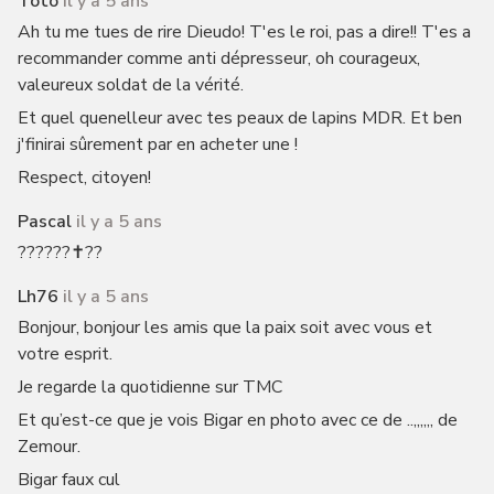
Toto
il y a 5 ans
Ah tu me tues de rire Dieudo! T'es le roi, pas a dire!! T'es a
recommander comme anti dépresseur, oh courageux,
valeureux soldat de la vérité.
Et quel quenelleur avec tes peaux de lapins MDR. Et ben
j'finirai sûrement par en acheter une !
Respect, citoyen!
Pascal
il y a 5 ans
??????✝️??
Lh76
il y a 5 ans
Bonjour, bonjour les amis que la paix soit avec vous et
votre esprit.
Je regarde la quotidienne sur TMC
Et qu’est-ce que je vois Bigar en photo avec ce de ..,,,,,, de
Zemour.
Bigar faux cul