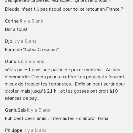
pas que leur proie leur échappe ... ça les rend fous !!!
Dieudo, n'est t'il pas risqué pour toi ce retour en France ?
Corine
il y a 5 ans
Bsr a tous!
Djb
il y a 5 ans
Formule "Calva Croissant"
Dunois
il y a 5 ans
hélàs on est dans une partie de poker menteur... Au lieu
d'emmerder Dieudo pour le coffrer, les poulagats feraient
mieux de traquer les terroristes... Enfin on peut sortir pour
picoler, mais jusqu'à 21 h ...et les gosses ont droit à10
séances de psy...
GeniuSeb
il y a 5 ans
Euh c’est chers amis « internautes » d’abord ! Haha
Philippe
il y a 5 ans