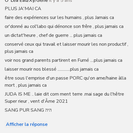
O"léa Eau/xy/géne
il y a 5 ans
PLUS JA'MAI CA
faire des expériences sur les humains , plus Jamais ca
or'donné au col'labo qui dénonce son frêre , plus jamais ca
un dictat'heure , chef de guerre ... plus jamais ca
conservé ceux qui travail et laisser mourir les non productif ,
plus jamais ca
voir nos grand parents partirent en Fumé ....plus jamais ca
laisser mourir nos blessé ..............plus jamais ca
être sous l'emprise d'un passe PORC qu'on ame/haine àlla
mort , plus jamais ca
JUDA IS ME .. laie dit com ment terre .mai sage du l'hêtre
Super rieur , vent d'Âme 2021
SANG PUR SANG היה
Afficher la réponse