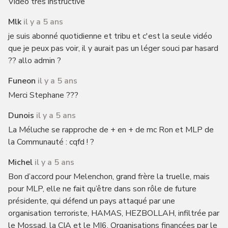
Vidéo très instructive
Mlk
il y a 5 ans
je suis abonné quotidienne et tribu et c'est la seule vidéo
que je peux pas voir, il y aurait pas un léger souci par hasard
?? allo admin ?
Funeon
il y a 5 ans
Merci Stephane ???
Dunois
il y a 5 ans
La Méluche se rapproche de + en + de mc Ron et MLP de
la Communauté : cqfd ! ?
Michel
il y a 5 ans
Bon d’accord pour Melenchon, grand frère la truelle, mais
pour MLP, elle ne fait qu’être dans son rôle de future
présidente, qui défend un pays attaqué par une
organisation terroriste, HAMAS, HEZBOLLAH, infiltrée par
le Mossad, la CIA et le MI6. Organisations financées par le