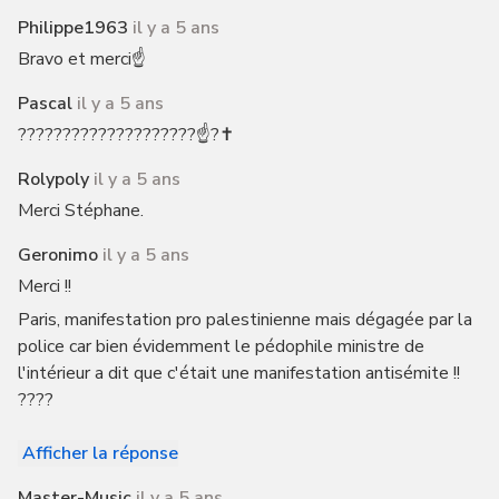
Philippe1963
il y a 5 ans
Bravo et merci☝️
Pascal
il y a 5 ans
????????????????????☝️?✝️
Rolypoly
il y a 5 ans
Merci Stéphane.
Geronimo
il y a 5 ans
Merci !!
Paris, manifestation pro palestinienne mais dégagée par la
police car bien évidemment le pédophile ministre de
l'intérieur a dit que c'était une manifestation antisémite !!
????
Afficher la réponse
Master-Music
il y a 5 ans