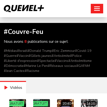
Connexion
#
Couvre-Feu
Nous avons
8
publications sur ce sujet.
#
Médias
#
Israël
#
Donald Trump
#
Eric Zemmour
#
Covid-19
#
Guerre
#
Vaccin
#
Gillets jaunes
#
Antisémite
#
Police
#
Liberté d'expression
#
Spectacle
#
Vaccins
#
Antisémitisme
#
Démocratie
#
Marine Le Pen
#
Réseaux sociaux
#
GAFAM
#
Jean Castex
#
Racisme
Vidéos
GRATUIT
GRATUIT
20:40
14:10