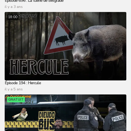
Épisode 696 : La tuerie de Belgrade
il y a 3 ans
18:00
Épisode 194 : Hercule
il y a 5 ans
GRATUIT