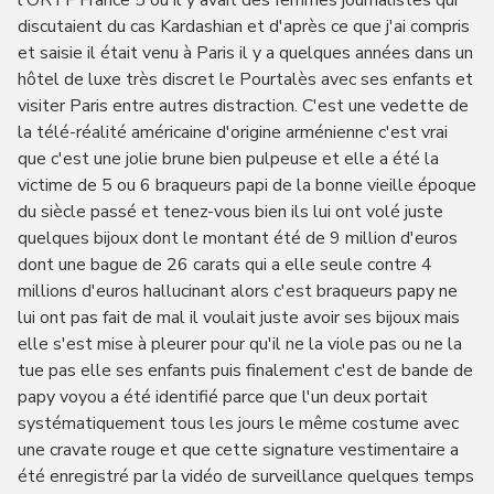
l'ORTF France 5 où il y avait des femmes journalistes qui
discutaient du cas Kardashian et d'après ce que j'ai compris
et saisie il était venu à Paris il y a quelques années dans un
hôtel de luxe très discret le Pourtalès avec ses enfants et
visiter Paris entre autres distraction. C'est une vedette de
la télé-réalité américaine d'origine arménienne c'est vrai
que c'est une jolie brune bien pulpeuse et elle a été la
victime de 5 ou 6 braqueurs papi de la bonne vieille époque
du siècle passé et tenez-vous bien ils lui ont volé juste
quelques bijoux dont le montant été de 9 million d'euros
dont une bague de 26 carats qui a elle seule contre 4
millions d'euros hallucinant alors c'est braqueurs papy ne
lui ont pas fait de mal il voulait juste avoir ses bijoux mais
elle s'est mise à pleurer pour qu'il ne la viole pas ou ne la
tue pas elle ses enfants puis finalement c'est de bande de
papy voyou a été identifié parce que l'un deux portait
systématiquement tous les jours le même costume avec
une cravate rouge et que cette signature vestimentaire a
été enregistré par la vidéo de surveillance quelques temps