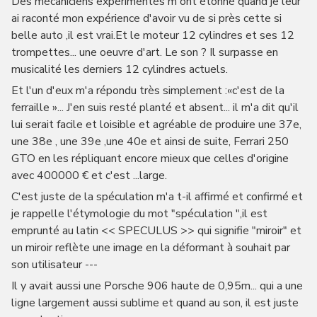
Des mécaniciens expérimentés m'ont étonné quand je leur
ai raconté mon expérience d'avoir vu de si près cette si
belle auto ,il est vrai.Et le moteur 12 cylindres et ses 12
trompettes... une oeuvre d'art. Le son ? Il surpasse en
musicalité les derniers 12 cylindres actuels.
Et l'un d'eux m'a répondu très simplement :«c'est de la
ferraille »... J'en suis resté planté et absent... il m'a dit qu'il
lui serait facile et loisible et agréable de produire une 37e,
une 38e , une 39e ,une 40e et ainsi de suite, Ferrari 250
GTO en les répliquant encore mieux que celles d'origine
avec 400000 € et c'est ...large.
C'est juste de la spéculation m'a t-il affirmé et confirmé et
je rappelle l'étymologie du mot "spéculation ",il est
emprunté au latin << SPECULUS >> qui signifie "miroir" et
un miroir reflète une image en la déformant à souhait par
son utilisateur ---
Il y avait aussi une Porsche 906 haute de 0,95m... qui a une
ligne largement aussi sublime et quand au son, il est juste