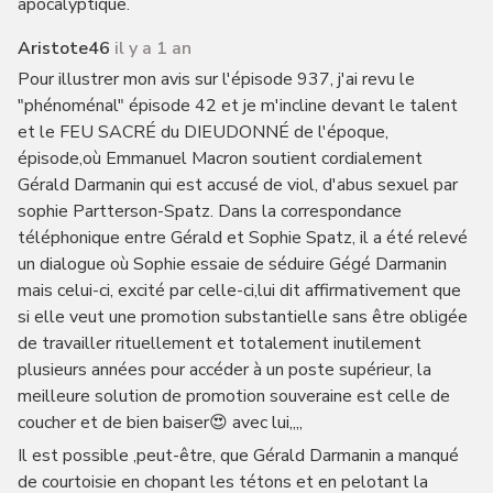
apocalyptique.
Aristote46
il y a 1 an
Pour illustrer mon avis sur l'épisode 937, j'ai revu le
"phénoménal" épisode 42 et je m'incline devant le talent
et le FEU SACRÉ du DIEUDONNÉ de l'époque,
épisode,où Emmanuel Macron soutient cordialement
Gérald Darmanin qui est accusé de viol, d'abus sexuel par
sophie Partterson-Spatz. Dans la correspondance
téléphonique entre Gérald et Sophie Spatz, il a été relevé
un dialogue où Sophie essaie de séduire Gégé Darmanin
mais celui-ci, excité par celle-ci,lui dit affirmativement que
si elle veut une promotion substantielle sans être obligée
de travailler rituellement et totalement inutilement
plusieurs années pour accéder à un poste supérieur, la
meilleure solution de promotion souveraine est celle de
coucher et de bien baiser😍 avec lui,,,,
Il est possible ,peut-être, que Gérald Darmanin a manqué
de courtoisie en chopant les tétons et en pelotant la