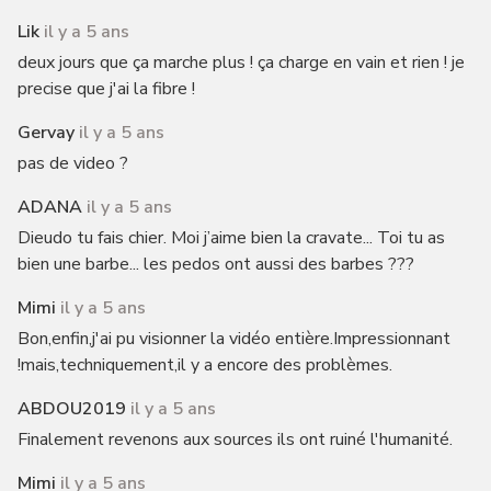
Lik
il y a 5 ans
deux jours que ça marche plus ! ça charge en vain et rien ! je
precise que j'ai la fibre !
Gervay
il y a 5 ans
pas de video ?
ADANA
il y a 5 ans
Dieudo tu fais chier. Moi j’aime bien la cravate... Toi tu as
bien une barbe... les pedos ont aussi des barbes ???
Mimi
il y a 5 ans
Bon,enfin,j'ai pu visionner la vidéo entière.Impressionnant
!mais,techniquement,il y a encore des problèmes.
ABDOU2019
il y a 5 ans
Finalement revenons aux sources ils ont ruiné l'humanité.
Mimi
il y a 5 ans