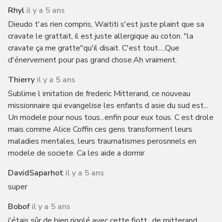
Rhyl
il y a 5 ans
Dieudo t'as rien compris, Waititi s'est juste plaint que sa
cravate le grattait, il est juste allergique au coton. "la
cravate ça me gratte"qu'il disait. C'est tout.....Que
d'énervement pour pas grand chose.Ah vraiment.
Thierry
il y a 5 ans
Sublime l imitation de frederic Mitterand, ce nouveau
missionnaire qui evangelise les enfants d asie du sud est...
Un modele pour nous tous...enfin pour eux tous. C est drole
mais comme Alice Coffin ces gens transforment leurs
maladies mentales, leurs traumatismes perosnnels en
modele de societe. Ca les aide a dormir
DavidSaparhot
il y a 5 ans
super
Bobof
il y a 5 ans
j'étais sûr de bien rigolé avec cette fiott.. de mitterand