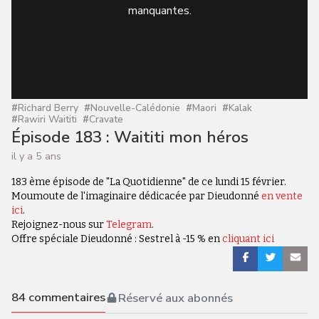
manquantes.
#
Richard Berry
#
Nouvelle-Calédonie
#
Maori
#
Kalak
#
Rawiri Waititi
#
Cravate
Épisode 183 : Waititi mon héros
il y a 5 ans
183 ème épisode de "La Quotidienne" de ce lundi 15 février.
Moumoute de l'imaginaire dédicacée par Dieudonné
en vente
ici
.
Rejoignez-nous sur
Telegram
.
Offre spéciale Dieudonné : Sestrel à -15 % en
cliquant ici
84
commentaires
Réservé aux abonnés