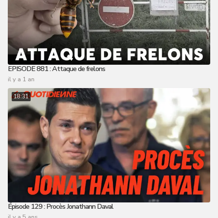
EPISODE 881 : Attaque de frelons
il y a 1 an
18:31
Épisode 129 : Procès Jonathann Daval
il y a 5 ans