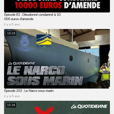
Épisode 82 : Dieudonné condamné à 10
000 euros d'amende
il y a 5 ans
14:19
Épisode 202 : Le Narco sous-marin
il y a 5 ans
15:34