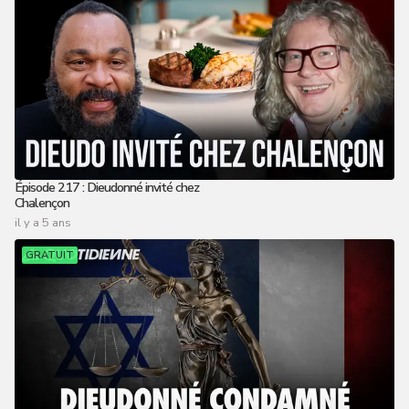
Épisode 217 : Dieudonné invité chez
Chalençon
il y a 5 ans
GRATUIT