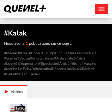
Connexion
#
Kalak
Nous avons
1
publications sur ce sujet.
#
Médias
#
Israël
#
Donald Trump
#
Eric Zemmour
#
Covid-19
#
Guerre
#
Vaccin
#
Gillets jaunes
#
Antisémite
#
Police
#
Liberté d'expression
#
Spectacle
#
Antisémitisme
#
Vaccins
#
Marine Le Pen
#
Démocratie
#
Réseaux sociaux
#
Racisme
#
GAFAM
#
Jean Castex
Vidéos
19:20