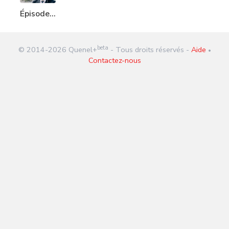
Épisode
183 :
Waititi
beta
© 2014-
2026
Quenel+
- Tous droits réservés -
Aide
mon
•
Contactez-nous
héros