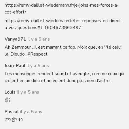
https://remy-daillet-wiedemann.fr/je-joins-mes-forces-a-
cet-effort/
https://remy-daillet-wiedemann.fr/les-reponses-en-direct-
a-vos-questions#t-1604673863497
Vanya971
il y a 5 ans
Ah Zemmour ...il est marrant ce fdp. Moix quel en**lé celui
là. Dieudo...#Respect
Jean-Paul
il y a 5 ans
Les mensonges rendent sourd et aveugle , comme ceux qui
croient en un dieu et ne voient donc plus rien d'autre .
Louis
il y a 5 ans
☝️?
Pascal
il y a 5 ans
???☝️?✝️?