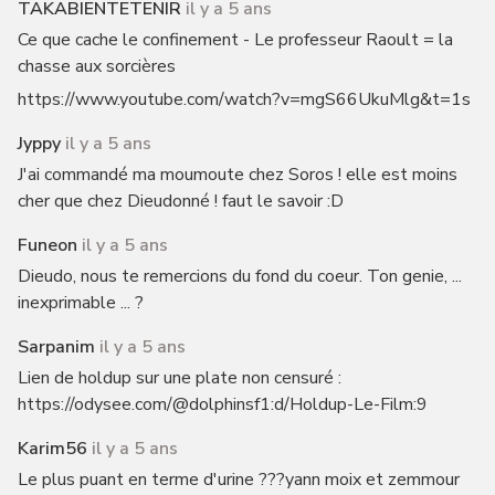
TAKABIENTETENIR
il y a 5 ans
Ce que cache le confinement - Le professeur Raoult = la
chasse aux sorcières
https://www.youtube.com/watch?v=mgS66UkuMlg&t=1s
Jyppy
il y a 5 ans
J'ai commandé ma moumoute chez Soros ! elle est moins
cher que chez Dieudonné ! faut le savoir :D
Funeon
il y a 5 ans
Dieudo, nous te remercions du fond du coeur. Ton genie, ...
inexprimable ... ?
Sarpanim
il y a 5 ans
Lien de holdup sur une plate non censuré :
https://odysee.com/@dolphinsf1:d/Holdup-Le-Film:9
Karim56
il y a 5 ans
Le plus puant en terme d'urine ???yann moix et zemmour