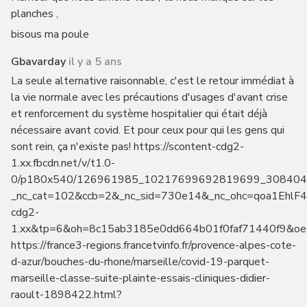
planches ,
bisous ma poule
Gbavarday
il y a 5 ans
La seule alternative raisonnable, c'est le retour immédiat à
la vie normale avec les précautions d'usages d'avant crise
et renforcement du système hospitalier qui était déjà
nécessaire avant covid. Et pour ceux pour qui les gens qui
sont rein, ça n'existe pas! https://scontent-cdg2-
1.xx.fbcdn.net/v/t1.0-
0/p180x540/126961985_10217699692819699_308404
_nc_cat=102&ccb=2&_nc_sid=730e14&_nc_ohc=qoa1EhlF
cdg2-
1.xx&tp=6&oh=8c15ab3185e0dd664b01f0faf71440f9&o
https://france3-regions.francetvinfo.fr/provence-alpes-cote-
d-azur/bouches-du-rhone/marseille/covid-19-parquet-
marseille-classe-suite-plainte-essais-cliniques-didier-
raoult-1898422.html?