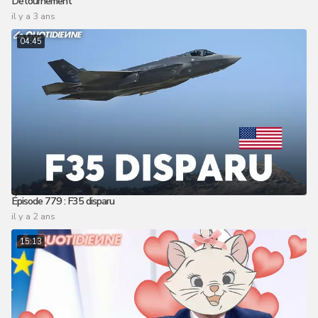
Détournement
il y a 3 ans
04:45
Épisode 779 : F35 disparu
il y a 2 ans
15:13