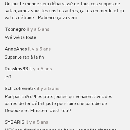
Un jour le monde sera débarrassé de tous ces suppos de
satan, aimez vous les uns les autres, ça les emmerde et ça
va les détruire... Patience ça va venir
Topnegro
il y a 5 ans
Wé wé la foule
AnneAnas
il y a 5 ans
Super le rap à la fin
Russkov83
il y a 5 ans
jeff
Schizofrenetik
il y a 5 ans
Pan!pan!cul!cul!Les ptits jeunes qui venaient avec des
barres de fer c'était juste pour faire une parodie de
Debouze et Elmaleh...c'est tout!
SYBARIS
il y a 5 ans