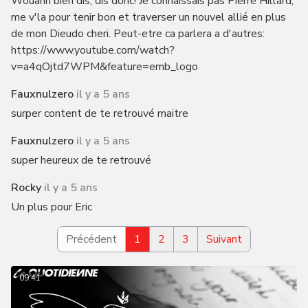
Wouahh bien dis, dis donc! Je connaissais pas Pierre Hillard,
me v'la pour tenir bon et traverser un nouvel allié en plus
de mon Dieudo cheri. Peut-etre ca parlera a d'autres:
https://www.youtube.com/watch?
v=a4qOjtd7WPM&feature=emb_logo
Fauxnulzero
il y a 5 ans
surper content de te retrouvé maitre
Fauxnulzero
il y a 5 ans
super heureux de te retrouvé
Rocky
il y a 5 ans
Un plus pour Eric
Précédent
1
2
3
Suivant
09:41