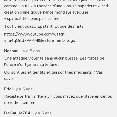
comme « outil » au service d’une « cause supérieure », cad
création d’une gouvernance mondiale avec une
« spiritualité » bien particulière…
Tout y est quasi... Epatant. Et que des faits.
https://www.youtube.com/watch?
v=a4qOjtd7WPM&feature=emb_logo
Nathan
il y a 5 ans
Une attaque violente sans aucun blessé. Les forces de
l'ordre n'ont jamais su le faire..
Qui sont les et gentils et qui sont les méchants ? Vas
savoir..
Eric
il y a 5 ans
Racaille le train sifflera 3× vous n'avez que place en camps
de redressement
DeGaulle764
il y a 5 ans