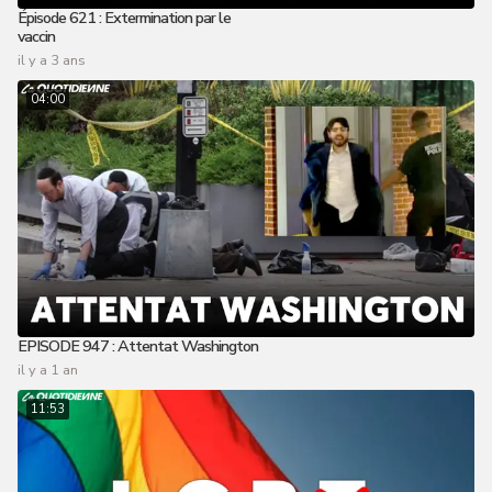
Épisode 621 : Extermination par le
vaccin
il y a 3 ans
04:00
EPISODE 947 : Attentat Washington
il y a 1 an
11:53