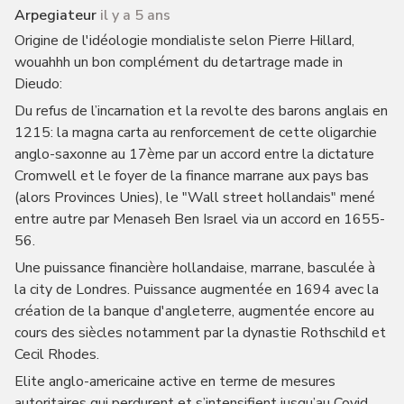
Arpegiateur
il y a 5 ans
Origine de l'idéologie mondialiste selon Pierre Hillard,
wouahhh un bon complément du detartrage made in
Dieudo:
Du refus de l’incarnation et la revolte des barons anglais en
1215: la magna carta au renforcement de cette oligarchie
anglo-saxonne au 17ème par un accord entre la dictature
Cromwell et le foyer de la finance marrane aux pays bas
(alors Provinces Unies), le "Wall street hollandais" mené
entre autre par Menaseh Ben Israel via un accord en 1655-
56.
Une puissance financière hollandaise, marrane, basculée à
la city de Londres. Puissance augmentée en 1694 avec la
création de la banque d'angleterre, augmentée encore au
cours des siècles notamment par la dynastie Rothschild et
Cecil Rhodes.
Elite anglo-americaine active en terme de mesures
autoritaires qui perdurent et s’intensifient jusqu’au Covid