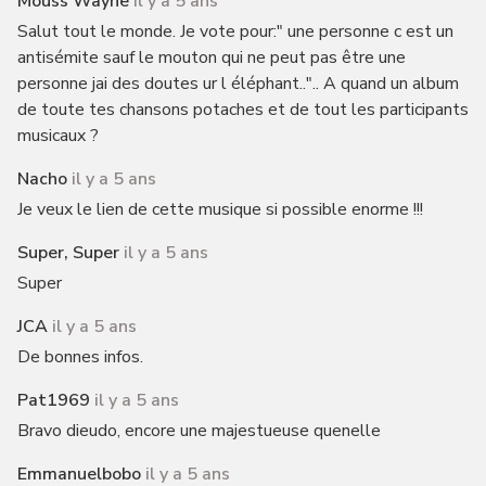
Mouss Wayne
il y a 5 ans
Salut tout le monde. Je vote pour:" une personne c est un
antisémite sauf le mouton qui ne peut pas être une
personne jai des doutes ur l éléphant..".. A quand un album
de toute tes chansons potaches et de tout les participants
musicaux ?
Nacho
il y a 5 ans
Je veux le lien de cette musique si possible enorme !!!
Super, Super
il y a 5 ans
Super
JCA
il y a 5 ans
De bonnes infos.
Pat1969
il y a 5 ans
Bravo dieudo, encore une majestueuse quenelle
Emmanuelbobo
il y a 5 ans