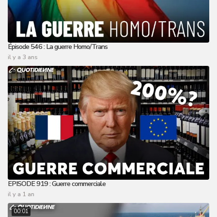
Épisode 546 : La guerre Homo/Trans
il y a 3 ans
EPISODE 919 : Guerre commerciale
il y a 1 an
00:01