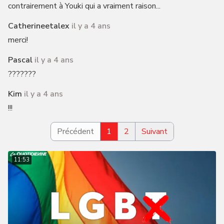
contrairement à Youki qui a vraiment raison...
Catherineetalex
il y a 4 ans
merci!
Pascal
il y a 4 ans
???????
Kim
il y a 4 ans
!!!
Précédent
1
2
Suivant
11:53