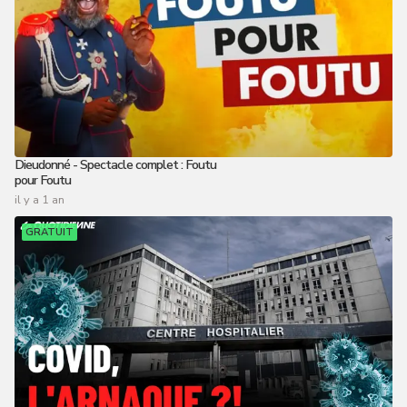
Dieudonné - Spectacle complet : Foutu
pour Foutu
il y a 1 an
GRATUIT