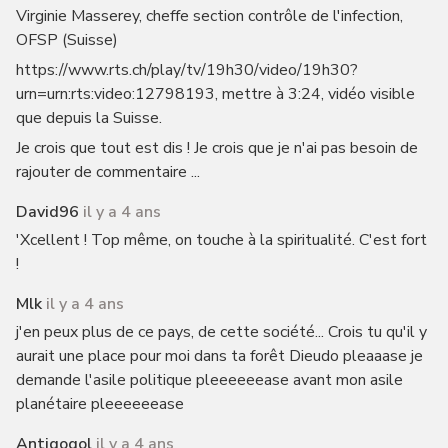
Virginie Masserey, cheffe section contrôle de l'infection,
OFSP (Suisse)
https://www.rts.ch/play/tv/19h30/video/19h30?
urn=urn:rts:video:12798193, mettre à 3:24, vidéo visible
que depuis la Suisse.
Je crois que tout est dis ! Je crois que je n'ai pas besoin de
rajouter de commentaire ...
David96
il y a 4 ans
'Xcellent ! Top même, on touche à la spiritualité. C'est fort
!
Mlk
il y a 4 ans
j'en peux plus de ce pays, de cette société... Crois tu qu'il y
aurait une place pour moi dans ta forêt Dieudo pleaaase je
demande l'asile politique pleeeeeease avant mon asile
planétaire pleeeeeease
Antigogol
il y a 4 ans