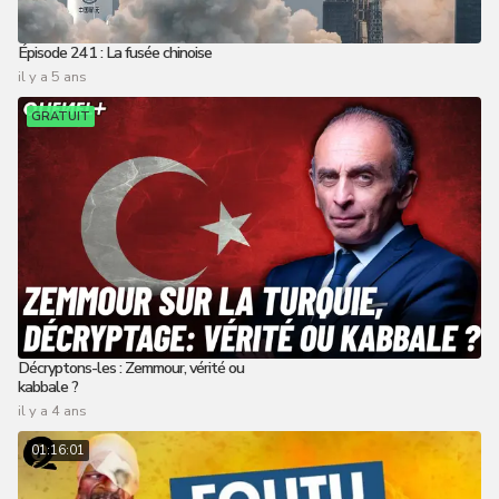
Épisode 241 : La fusée chinoise
il y a 5 ans
GRATUIT
Décryptons-les : Zemmour, vérité ou
kabbale ?
il y a 4 ans
01:16:01