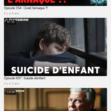
Épisode 354 : Covid, l'arnaque ?!
il y a 4 ans
07:35
Épisode 697 : Suicide d’enfant
il y a 3 ans
19:36