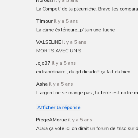
Norossi
il y a 5 ans
La Compet’ de la pleurniche. Bravo les comparai
Timour
il y a 5 ans
La clime éxtérieure...p'tain une tuerie
VALSELINE
il y a 5 ans
MORTS AVEC UN S
Jojo37
il y a 5 ans
extraordinaire ; du gd dieudo!!! ça fait du bien
Asha
il y a 5 ans
L argent ne se mange pas , la terre est notre mère
Afficher la réponse
PiegeAMorue
il y a 5 ans
Alala ça vole ici, on dirait un forum de triso sur 