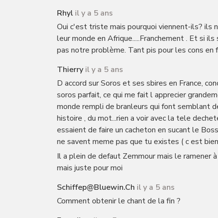
Rhyl
il y a 5 ans
Oui c'est triste mais pourquoi viennent-ils? ils 
leur monde en Afrique.....Franchement . Et si il
pas notre problème. Tant pis pour les cons en fait.
Thierry
il y a 5 ans
D accord sur Soros et ses sbires en France, co
soros parfait, ce qui me fait l apprecier grand
monde rempli de branleurs qui font semblant de 
histoire , du mot...rien a voir avec la tele dec
essaient de faire un cacheton en sucant le Boss
ne savent meme pas que tu existes ( c est bien
Il a plein de defaut Zemmour mais le ramener à 
mais juste pour moi
Schiffep@bluewin.ch
il y a 5 ans
Comment obtenir le chant de la fin ?