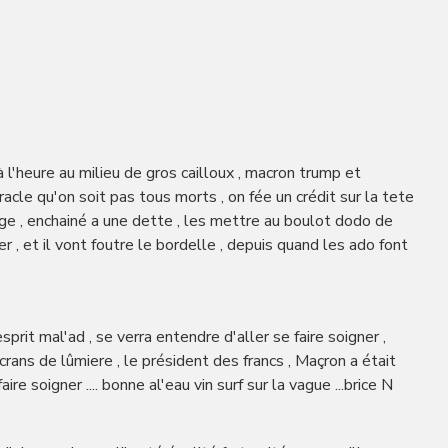
l'heure au milieu de gros cailloux , macron trump et
cle qu'on soit pas tous morts , on fée un crédit sur la tete
age , enchainé a une dette , les mettre au boulot dodo de
er , et il vont foutre le bordelle , depuis quand les ado font
prit mal'ad , se verra entendre d'aller se faire soigner ,
écrans de lûmiere , le président des francs , Maçron a était
ire soigner .... bonne al'eau vin surf sur la vague ...brice N