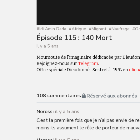
#
Idi Amin Dada
#
Afrique
#
Migrant
#
Naufrage
#
O
Épisode 115 : 140 Mort
il y a 5 ans
Moumoute de l'imaginaire dédicacée par Dieudo
Rejoignez-nous sur
Telegram
.
Offre spéciale Dieudonné : Sestrel à -15 % en
cliqu
108
commentaires
Réservé aux abonnés
Norossi
il y a 5 ans
C’est la première fois que je n’ai pas envie de 
moins ils assument le rôle de porteur de mauva