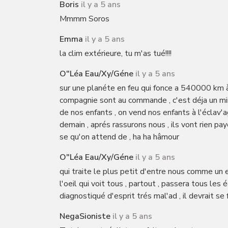
Boris
il y a 5 ans
Mmmm Soros
Emma
il y a 5 ans
la clim extérieure, tu m'as tué!!!!
O"léa Eau/xy/géne
il y a 5 ans
sur une planéte en feu qui fonce a 540000 km à 
compagnie sont au commande , c'est déja un mira
de nos enfants , on vend nos enfants à l'éclav'
demain , aprés rassurons nous , ils vont rien pay
se qu'on attend de , ha ha hâmour
O"léa Eau/xy/géne
il y a 5 ans
qui traite le plus petit d'entre nous comme un es
l'oeil qui voit tous , partout , passera tous les 
diagnostiqué d'esprit trés mal'ad , il devrait se fa
NegaSioniste
il y a 5 ans