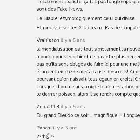
Totalement réaliste, ça fait pas longtemps que j
sont des Fake News.
Le Diable, étymologiquement celui qui divise.
Et ramasse sur les 2 tableaux. Pas de scrupule
Vrairisson
il y a 5 ans
la mondialisation est tout simplement la nouvel
monde pour s'enrichir et ne pas être plus heure
bas qu'ils sont obligés de fuire ici pour une mei
échouent en pleine mer à cause d'escrocs! Aux ye
pourtant qu'on naissait tous égaux en droits! On
Lorsque l'homme aura coupé le dernier arbre, po
le dernier poisson, alors il se rendra compte qu
Zenatt13
il y a 5 ans
Du grand Dieudo ce soir ... magnifique !!!! Longue 
Pascal
il y a 5 ans
??✝️☝️??