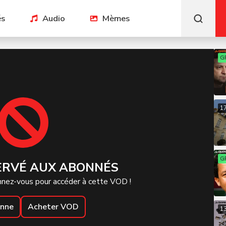
és
Audio
Mèmes
G
1
G
ERVÉ AUX ABONNÉS
nez-vous pour accéder à cette VOD !
onne
Acheter VOD
1