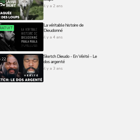
il y a 2 ans
La véritable histoire de
RATUIT
Dieudonné
il y a 4 ans
Sketch Dieudo - En Vérité - Le
5:22
dos argenté
il y a 3 ans