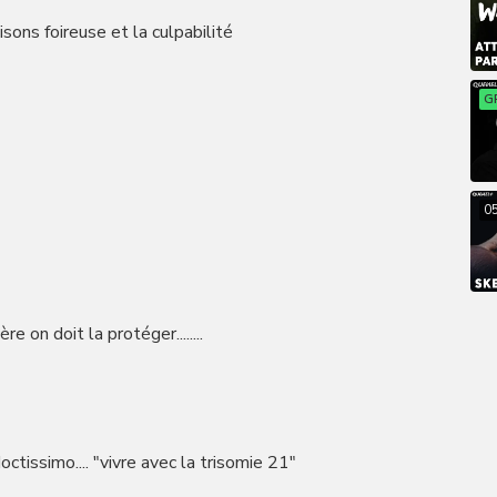
sons foireuse et la culpabilité
G
0
 on doit la protéger........
doctissimo.... "vivre avec la trisomie 21"