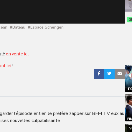
G
céan
#
Bateau
#
Espace Schengen
nné
en vente ici
.
ant ici
!
regarder l’épisode entier. Je préfère zapper sur BFM TV eux au
ises nouvelles culpabilisante
0