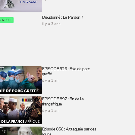
Dieudonné : Le Pardon ?
RATUIT
il y a 3 ans
EPISODE 926 : Foie de porc
greffé
il y a 1 an
EPISODE 897 : Fin de la
françafrique
il y a 1 an
Épisode 856 : Attaquée par des
4:47
loups