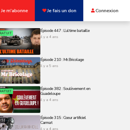
Je m'abonne
Je fais un don
Connexion
Épisode 447 : L’ultime bataille
RATUIT
il y a 4 ans
Épisode 210 : Mr.Bricolage
7:58
il y a 5 ans
Épisode 382 : Soulèvement en
RATUIT
Guadeloupe
il y a 4 ans
Épisode 315 : Cœur artificiel
3:51
Carmat
il y a 4 ans