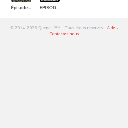
Épisode
EPISODE
115 :
952 :
140 Mort
Flotille
beta
© 2014-
2026
Quenel+
- Tous droits réservés -
Aide
de la
•
Contactez-nous
Liberté