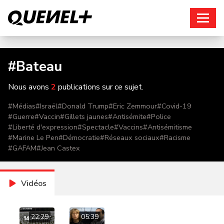
Connexion
#
Bateau
Nous avons
2
publications sur ce sujet.
#
Médias
#
Israël
#
Donald Trump
#
Eric Zemmour
#
Covid-19
#
Guerre
#
Vaccin
#
Gillets jaunes
#
Antisémite
#
Police
#
Liberté d'expression
#
Spectacle
#
Vaccins
#
Antisémitisme
#
Marine Le Pen
#
Démocratie
#
Réseaux sociaux
#
Racisme
#
GAFAM
#
Jean Castex
Vidéos
22:29
05:39