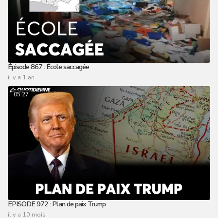
Épisode 867 : École saccagée
il y a 1 an
05:27
EPISODE 972 : Plan de paix Trump
il y a 10 mois