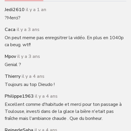
Jedi2610
il y a 1 an
?Merci?
Caca
il y a 3 ans
On peut meme pas enregsitrer la vidéo. En plus en 1040p
ca beug. wtf!
Mpov
il y a 3 ans
Genial ?
Thierry
il y a 4 ans
Toujours au top Dieudo !
Philippe1963
il y a 4 ans
Excellent comme d'habitude et merci pour ton passage à
Toulouse, investi dans de la glace la bière n'etait pas
fraîche mais l'ambiance chaude . Que du bonheur.
ReinedeSaba
il y a 4 ans