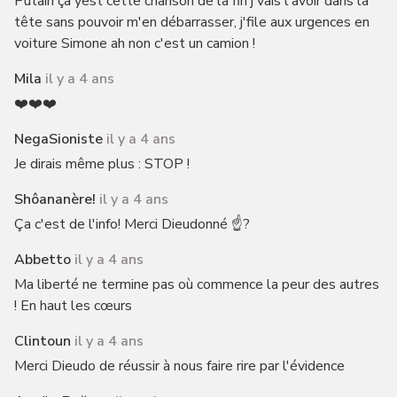
Putain ça'yest cette chanson de la fin j'vais l'avoir dans la
tête sans pouvoir m'en débarrasser, j'file aux urgences en
voiture Simone ah non c'est un camion !
Mila
il y a 4 ans
❤️❤️❤️
NegaSioniste
il y a 4 ans
Je dirais même plus : STOP !
Shôananère!
il y a 4 ans
Ça c'est de l'info! Merci Dieudonné ☝?
Abbetto
il y a 4 ans
Ma liberté ne termine pas où commence la peur des autres
! En haut les cœurs
Clintoun
il y a 4 ans
Merci Dieudo de réussir à nous faire rire par l'évidence