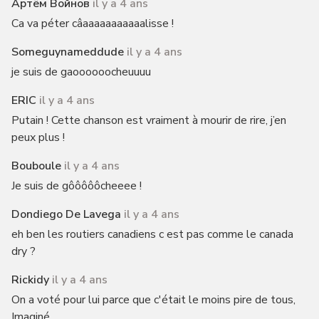
Артём Войнов
il y a 4 ans
Ca va péter câaaaaaaaaaaalisse !
Someguynameddude
il y a 4 ans
je suis de gaoooooocheuuuu
ERIC
il y a 4 ans
Putain ! Cette chanson est vraiment à mourir de rire, j’en
peux plus !
Bouboule
il y a 4 ans
Je suis de gôôôôôcheeee !
Dondiego De Lavega
il y a 4 ans
eh ben les routiers canadiens c est pas comme le canada
dry ?
Rickidy
il y a 4 ans
On a voté pour lui parce que c'était le moins pire de tous,
Imaginé........