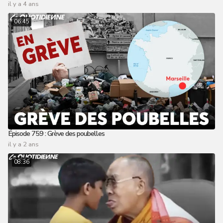
il y a 4 ans
06:45
Épisode 759 : Grève des poubelles
il y a 2 ans
08:36