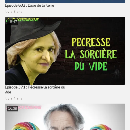
Épisode 632 : L’axe de la terre
il y a 3 ans
18:47
Épisode 371 : Pécresse la sorcière du
vide
il y a 4 ans
16:38