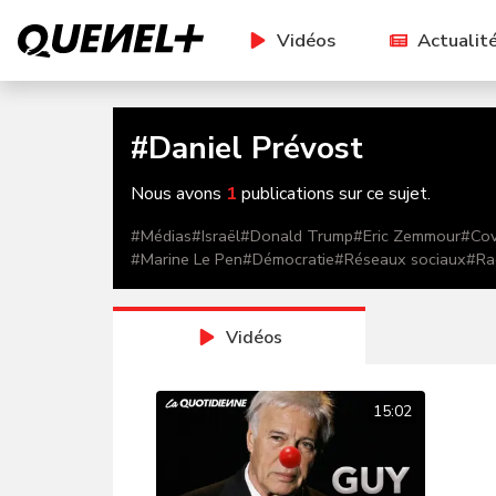
Vidéos
Actualit
#
Daniel Prévost
Nous avons
1
publications sur ce sujet.
#
Médias
#
Israël
#
Donald Trump
#
Eric Zemmour
#
Cov
#
Marine Le Pen
#
Démocratie
#
Réseaux sociaux
#
Ra
Vidéos
15:02