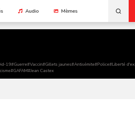
és
Audio
Mèmes
id-19
#
Guerre
#
Vaccin
#
Gillets jaunes
#
Antisémite
#
Police
#
Liberté d'e
cisme
#
GAFAM
#
Jean Castex