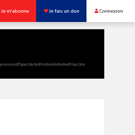
Je m'abonne
Je fais un don
Connexion
xpression
#
Spectacle
#
Antisémitisme
#
Vaccins