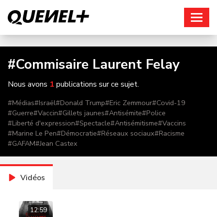
Connexion
#
Commisaire Laurent Felay
Nous avons
1
publications sur ce sujet.
#
Médias
#
Israël
#
Donald Trump
#
Eric Zemmour
#
Covid-19
#
Guerre
#
Vaccin
#
Gillets jaunes
#
Antisémite
#
Police
#
Liberté d'expression
#
Spectacle
#
Antisémitisme
#
Vaccins
#
Marine Le Pen
#
Démocratie
#
Réseaux sociaux
#
Racisme
#
GAFAM
#
Jean Castex
Vidéos
12:59