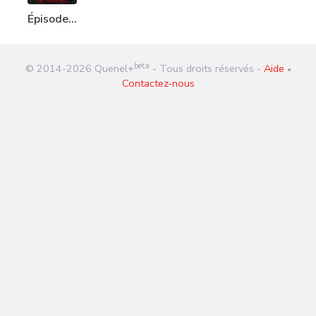
Épisode
46 :
Cathédrale
beta
© 2014-
2026
Quenel+
- Tous droits réservés -
Aide
de
•
Contactez-nous
Nantes