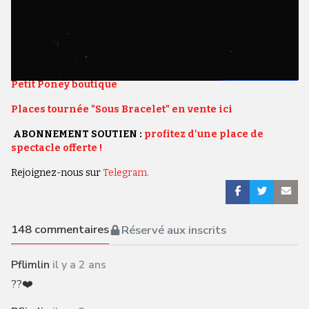
Israël/Palestine Le temps du pardon
il y a 2 ans
788 ème épisode de "La Quotidienne" : Israël/Palestine Le
temps du pardon
Petit Poney boutique
Places tournée "Sous Bracelet" en vente ici
ABONNEMENT SOUTIEN :
profitez d'une place de
spectacle offerte !
Rejoignez-nous sur
Telegram.
148
commentaires
Réservé aux inscrits
Pflimlin
il y a 2 ans
??❤️