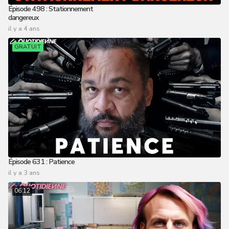
Épisode 498 : Stationnement
dangereux
il y a 4 ans
GRATUIT
Épisode 631 : Patience
il y a 3 ans
06:12