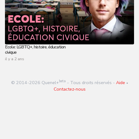
Ecole: LGBTQ+, histoire, éducation
civique
il y a 2 ans
beta
© 2014-
2026
Quenel+
- Tous droits réservés -
Aide
•
Contactez-nous