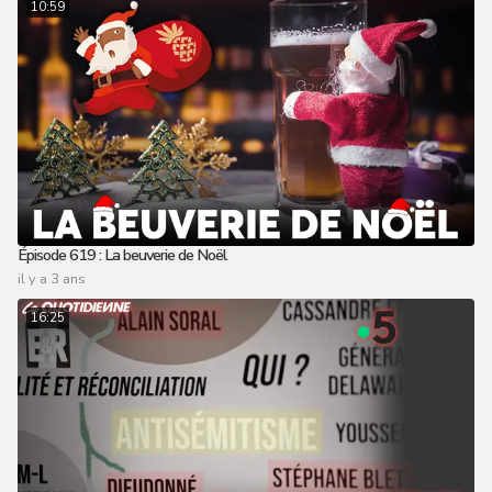
10:59
Épisode 619 : La beuverie de Noël
il y a 3 ans
16:25