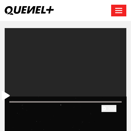
Connexion
0:00
/
14:27
360p