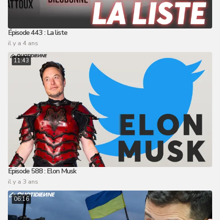
Épisode 443 : La liste
il y a 4 ans
11:43
Épisode 588 : Elon Musk
il y a 3 ans
06:16